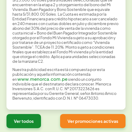
S/23,000.00 soles para unidades seleccionadas que se
encuentren en la etapa 2 y otorgamiento del bono del Mi
Vivienda, Buen Pagador y Bono Sostenible que equivale
hasta S/31,800.00 Soles. La Cuota es estimada por la
Entidad Financiera para crédito hipotecario a ser cancelado
en 240 meses con cuotas dobles en julio y diciembre previo
abono del 30% del precio de venta de la vivienda como
cuota inicial + Bono del Buen Pagador Integrador Sostenible
otorgado por el Fondo Mi Vivienda sujeto a su aprobación y
por tratarse de un proyecto certificado como “Vivienda
Sostenible”. TCEA de 11.20%. Monto sujeto a condiciones
finales que establezca el Fondo Mi vivienda y/o la entidad
que otorga el crédito. Aplica para unidades seleccionadas
de la manzana C2.
Nuestra publicidad escrita está compuesta por esta
publicación y aquella información contenida
www.menorca.com.pe
en
siendo un conjunto
indivisible que el destinatario declara conocer. Menorca
Inversiones S.A.C. con R.U.C. Nº 20173223626 es
representada por su Gerente General, señor Antonio Amico
Benvenuto, identificado con D.N.I. N° 06473030.
Ver todos
Ver promociones activas