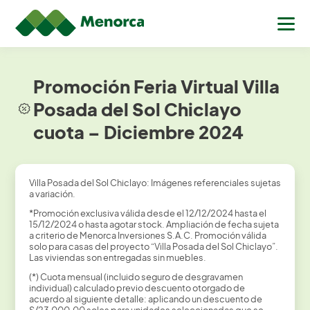
Promoción Feria Virtual Villa
Posada del Sol Chiclayo
cuota – Diciembre 2024
Villa Posada del Sol Chiclayo: Imágenes referenciales sujetas
a variación.
*Promoción exclusiva válida desde el 12/12/2024 hasta el
15/12/2024 o hasta agotar stock. Ampliación de fecha sujeta
a criterio de Menorca Inversiones S.A.C. Promoción válida
solo para casas del proyecto “Villa Posada del Sol Chiclayo”.
Las viviendas son entregadas sin muebles.
(*) Cuota mensual (incluido seguro de desgravamen
individual) calculado previo descuento otorgado de
acuerdo al siguiente detalle: aplicando un descuento de