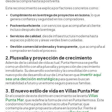
desde la compra hasta la postventa.
Este reconocimiento se explica por factores concretos como:
Cumplimiento en la entrega de proyectos en la zona
, lo que
genera confianza y seguridad en los compradores.
Postventa eficiente
, con servicios que acompañan al cliente
incluso después de la entrega.
Servicios de calidad
, desde infraestructura moderna hasta
espacios públicos y áreas verdes bien cuidadas.
Gestión comercial ordenada y transparente,
que acompaña al
comprador en todo el proceso.
2.Plusvalía y proyección de crecimiento
Además de la calidad de vida actual, Punta Hermosa se perfila
como un distrito con alta plusvalía y proyección de crecimiento
inmobiliario. Su desarrollo sostenido y la consolidación como
invertir aquí
nuevo polo de desarrollo al sur de Lima hacen que
sea una decisión estratégica
para quienes buscan
rentabilidad a futuro y un entorno seguro para sus familias.
3. El nuevo estilo de vida en Villas Punta Mar
Villas
En el corazón de este distrito en crecimiento se levanta
Punta Mar
, que redefine la forma de vivir en Punta Hermosa. Este
condominio forma parte de la macro urbe Puntamar, que
contempla una gran propuesta urbana en la zona Sur. Frente al
Boulevard