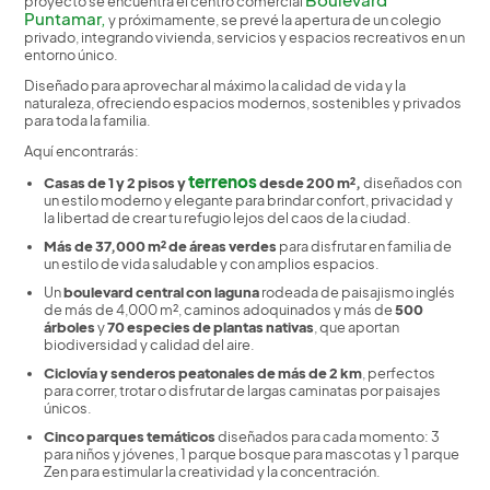
proyecto se encuentra el centro comercial
Puntamar,
y próximamente, se prevé la apertura de un colegio
privado, integrando vivienda, servicios y espacios recreativos en un
entorno único.
Diseñado para aprovechar al máximo la calidad de vida y la
naturaleza, ofreciendo espacios modernos, sostenibles y privados
para toda la familia.
Aquí encontrarás:
terrenos
Casas de 1 y 2 pisos y
desde 200 m²,
diseñados con
un estilo moderno y elegante para brindar confort, privacidad y
la libertad de crear tu refugio lejos del caos de la ciudad.
Más de 37,000 m² de áreas verdes
para disfrutar en familia de
un estilo de vida saludable y con amplios espacios.
Un
boulevard central con laguna
rodeada de paisajismo inglés
de más de 4,000 m², caminos adoquinados y más de
500
árboles
y
70 especies de plantas nativas
, que aportan
biodiversidad y calidad del aire.
Ciclovía y senderos peatonales de más de 2 km
, perfectos
para correr, trotar o disfrutar de largas caminatas por paisajes
únicos.
Cinco parques temáticos
diseñados para cada momento: 3
para niños y jóvenes, 1 parque bosque para mascotas y 1 parque
Zen para estimular la creatividad y la concentración.