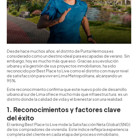
Desde hace muchos años, el distrito de Punta Hermosa es
considerado como un destino ideal para escapadas de verano. Sin
embargo, hoy es mucho más que eso. Gracias a su evolución
urbana y a la gestión de sus proyectos inmobiliarios, ha sido
reconocido por Best Place to Live como el distrito con mayor nivel
de satisfacción para vivir en Lima Metropolitana, alcanzando un
95%.
Este reconocimiento confirma que este nuevo polo de desarrollo
urbano al sur de Lima ofrece mucho más que infraestructura: es un
distrito donde la calidad de vida y el bienestar son una realidad.
1. Reconocimientos y factores clave
del éxito
El ranking Best Place to Live mide la Satisfacción Neta Global (SNG)
de los compradores de vivienda. Este índice refleja la experiencia
completa del cliente en cada etapa del proceso inmobiliario,