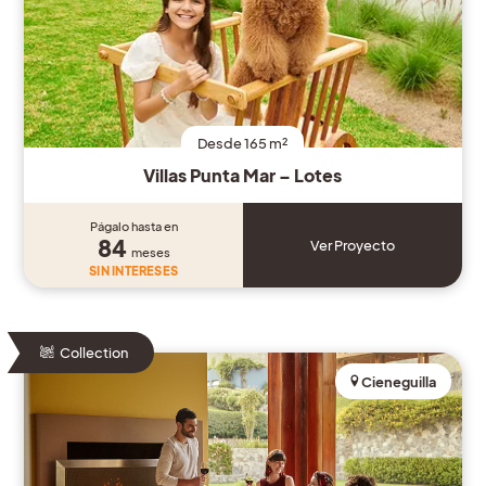
Desde 165 m²
Villas Punta Mar – Lotes
Págalo hasta en
84
Ver Proyecto
meses
SIN INTERESES
Collection
Cieneguilla