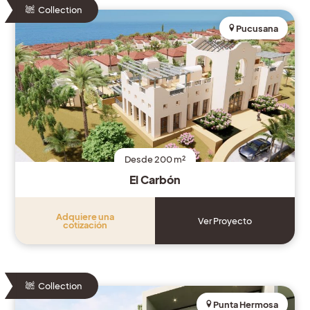
Collection
Pucusana
Desde 200 m²
El Carbón
Adquiere una
Ver Proyecto
cotización
Collection
Punta Hermosa