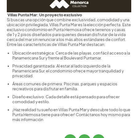
Villas Punta Mar: Un proyecto exclusivo
Si buscas una opción que combine exclusividad, comodidad y una
ubicación privilegiada, Villas Punta Mar es la elección perfecta. Este
exclusivo condominio en Punta Hermosa ofrece terrenos y casas
de 1 y 2 pisos diseñados para quienes desean disfrutar de la vida
cerca del mar sin renunciar a los más altos estándares de confort.
Entre las características de Villas Punta Mar destacan:
Ubicación estratégica: Cerca de las playas, con fácil acceso a la
Panamericana Sur y frente al Boulevard Puntamar.
Privacidad garantizada: Al estar al lado izquierdo de la
Panamericana Sur, el condominio ofrece mayor tranquilidad y
privacidad.
Áreas comunes de primera: Piscinas, parques y espacios
recreativos para disfrutar en familia.
Diseño exclusivo: Cada detalle está pensado para ofrecer
comodidad y estilo.
¡Haz realidad tu sueño en Villas Punta Mar y descubre todo lo que
Punta Hermosa tiene para ofrecer! Contáctanos hoy mismo para
más información