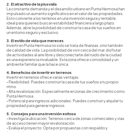
2. El atractivo de la plusvalía
La constante demanda y el desarrollo urbano en Punta Hermosa han
impulsado un aumento significativo en el valor de las propiedades.
Esto convierte a los terrenos en una inversión segura y rentable,
ideal para quienes buscan estabilidad financiera a largo plazo.
Además, abre la posibilidad de construir la casa de tus sueños en
un entorno seguro y exclusivo.
3. El estilo de vida que mereces
Invertir en Punta Hermosa no solo se trata de finanzas, sino también
de calidad de vida. La posibilidad de vivir cerca del mar, disfrutar
de actividades al aire libre y desconectarte del ruido de la ciudad
es una experiencia invaluable. Esta zona ofrece comodidad y un
ambiente familiar que la hace única.
4. Beneficios de invertir en terrenos
Invertir en terrenos ofrece varias ventajas:
• Flexibilidad: Puedes construir la casa de tus sueños a tu propio
ritmo.
• Alta revalorización: Especialmente en zonas de crecimiento como
Punta Hermosa.
• Potencial para ingresos adicionales: Puedes construir y alquilar tu
propiedad para generar ingresos.
5. Consejos para una inversión exitosa
• Investiga la ubicación: Terrenos cerca de zonas comerciales y vías
de acceso tienen mayor revalorización.
• Evalúa el proyecto: Opta por propuestas con respaldo y