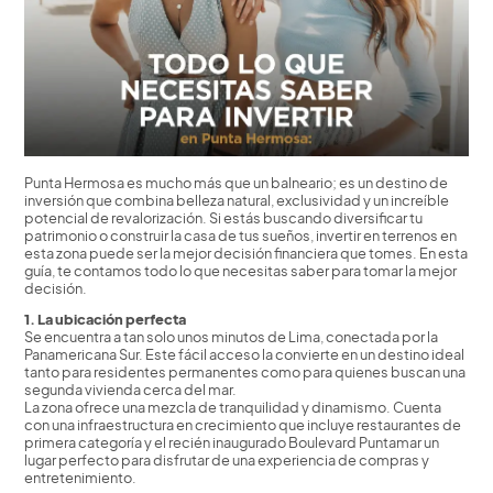
Punta Hermosa es mucho más que un balneario; es un destino de
inversión que combina belleza natural, exclusividad y un increíble
potencial de revalorización. Si estás buscando diversificar tu
patrimonio o construir la casa de tus sueños, invertir en terrenos en
esta zona puede ser la mejor decisión financiera que tomes. En esta
guía, te contamos todo lo que necesitas saber para tomar la mejor
decisión.
1. La ubicación perfecta
Se encuentra a tan solo unos minutos de Lima, conectada por la
Panamericana Sur. Este fácil acceso la convierte en un destino ideal
tanto para residentes permanentes como para quienes buscan una
segunda vivienda cerca del mar.
La zona ofrece una mezcla de tranquilidad y dinamismo. Cuenta
con una infraestructura en crecimiento que incluye restaurantes de
primera categoría y el recién inaugurado Boulevard Puntamar un
lugar perfecto para disfrutar de una experiencia de compras y
entretenimiento.