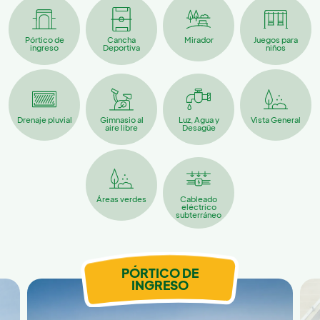
Pórtico de
Cancha
Mirador
Juegos para
ingreso
Deportiva
niños
Drenaje pluvial
Gimnasio al
Luz, Agua y
Vista General
aire libre
Desagüe
Áreas verdes
Cableado
eléctrico
subterráneo
PÓRTICO DE
INGRESO