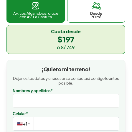
Desde
Av. Los Algarrobos, cruce
70 m²
con Av. La Cantuta
Cuota desde
$197
o S/ 749
¡Quiero mi terreno!
Déjanos tus datos y un asesor se contactará contigo lo antes
posible.
Nombres y apellidos*
Celular*
+1