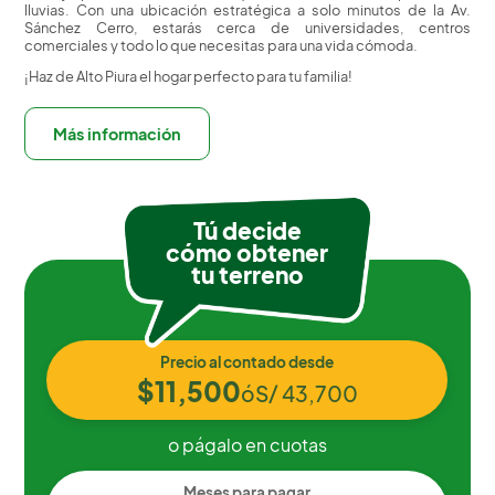
lluvias. Con una ubicación estratégica a solo minutos de la Av.
Sánchez Cerro, estarás cerca de universidades, centros
comerciales y todo lo que necesitas para una vida cómoda.
¡Haz de Alto Piura el hogar perfecto para tu familia!
Más información
Tú decide
cómo obtener
tu terreno
Precio al contado desde
$11,500
ó
S/ 43,700
o págalo en cuotas
Meses para pagar