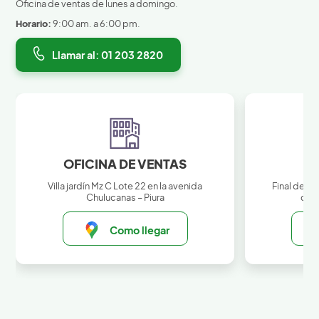
Oficina de ventas de lunes a domingo.
Horario:
9:00 am. a 6:00 pm.
Llamar al: 01 203 2820
OFICINA DE VENTAS
Villa jardín Mz C Lote 22 en la avenida
Final de la
Chulucanas – Piura
cruc
Como llegar