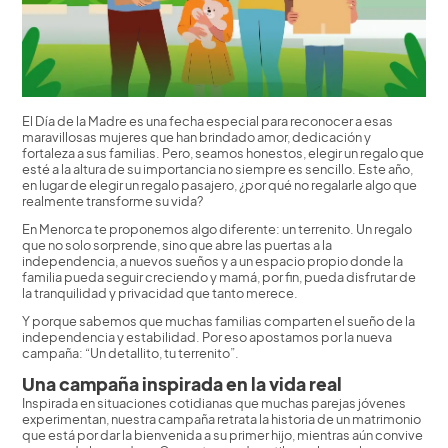
El Día de la Madre es una fecha especial para reconocer a esas
maravillosas mujeres que han brindado amor, dedicación y
fortaleza a sus familias. Pero, seamos honestos, elegir un regalo que
esté a la altura de su importancia no siempre es sencillo. Este año,
en lugar de elegir un regalo pasajero, ¿por qué no regalarle algo que
realmente transforme su vida?
En Menorca te proponemos algo diferente: un terrenito. Un regalo
que no solo sorprende, sino que abre las puertas a la
independencia, a nuevos sueños y a un espacio propio donde la
familia pueda seguir creciendo y mamá, por fin, pueda disfrutar de
la tranquilidad y privacidad que tanto merece.
Y porque sabemos que muchas familias comparten el sueño de la
independencia y estabilidad. Por eso apostamos por la nueva
campaña: “Un detallito, tu terrenito”.
Una campaña inspirada en la vida real
Inspirada en situaciones cotidianas que muchas parejas jóvenes
experimentan, nuestra campaña retrata la historia de un matrimonio
que está por dar la bienvenida a su primer hijo, mientras aún convive