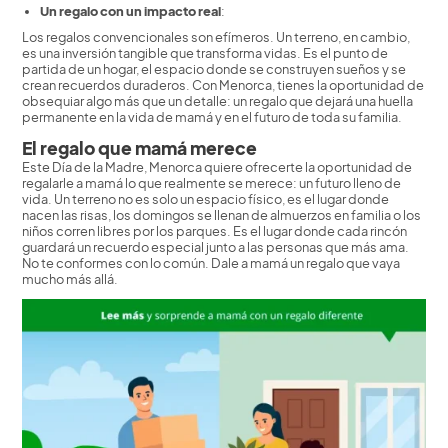
Un regalo con un impacto real
:
Los regalos convencionales son efímeros. Un terreno, en cambio,
es una inversión tangible que transforma vidas. Es el punto de
partida de un hogar, el espacio donde se construyen sueños y se
crean recuerdos duraderos. Con Menorca, tienes la oportunidad de
obsequiar algo más que un detalle: un regalo que dejará una huella
permanente en la vida de mamá y en el futuro de toda su familia.
El regalo que mamá merece
Este Día de la Madre, Menorca quiere ofrecerte la oportunidad de
regalarle a mamá lo que realmente se merece: un futuro lleno de
vida. Un terreno no es solo un espacio físico, es el lugar donde
nacen las risas, los domingos se llenan de almuerzos en familia o los
niños corren libres por los parques. Es el lugar donde cada rincón
guardará un recuerdo especial junto a las personas que más ama.
No te conformes con lo común. Dale a mamá un regalo que vaya
mucho más allá.