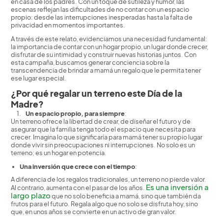
en casa de los padres. Con un toque de sutileza y humor, las
escenas reflejan las dificultades de no contar con un espacio
propio: desde las interrupciones inesperadas hasta la falta de
privacidad en momentos importantes.
A través de este relato, evidenciamos una necesidad fundamental:
la importancia de contar con un hogar propio, un lugar donde crecer,
disfrutar de su intimidad y construir nuevas historias juntos. Con
esta campaña, buscamos generar conciencia sobre la
transcendencia de brindar a mamá un regalo que le permita tener
ese lugar especial.
¿Por qué regalar un terreno este Día de la
Madre?
Un espacio propio, para siempre
:
Un terreno ofrece la libertad de crear, de diseñar el futuro y de
asegurar que la familia tenga todo el espacio que necesita para
crecer. Imagina lo que significaría para mamá tener su propio lugar
donde vivir sin preocupaciones ni interrupciones. No solo es un
terreno; es un hogar en potencia.
Una inversión que crece con el tiempo
:
A diferencia de los regalos tradicionales, un terreno no pierde valor.
Es una inversión a
Al contrario, aumenta con el pasar de los años.
largo plazo
que no solo beneficia a mamá, sino que también da
frutos para el futuro. Regala algo que no solo se disfruta hoy, sino
que, en unos años se convierte en un activo de gran valor.