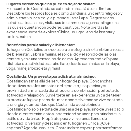
Lugares cercanos que no puedes dejar de visitar:
El encanto de Costalinda se extiende más allá de sus límites.
Descubre los tesoros locales como Bandurria, un centro religioso y
administrativo incaico, y la pirámide Lapa Lapa. Degusta ricos
helados artesanales y visita sus tres famosas lagunas milagrosas,
las cuales cuentan con poderes curativos. No te pierdas la
experiencia única de explorar Chilca, un lugar lleno de historia y
belleza natural.
Beneficios para la salud y el bienestar:
Tu hogar en Costalinda no solo será un refugio, sino también un oasis
de bienestar. La brisa marina, el sol cálido y el sonido de las olas
contribuyen a una sensación de calma. Aprovecha cada día para
disfrutar de actividades al aire libre, desde caminatas en la playa,
yoga, manejar bicicleta y ¡más!
Costalinda: Un proyecto para disfrutar al máximo:
Costalinda va más allá de ser un hogar de playa. Con canchas
deportivas para los amantes del ejercicio, una piscina y su
proximidad al mar, cada día ofrece una combinación perfecta de
actividad y relajación. Sumérgete en la experiencia única de tener
tu propio refugio a pasos del mar, donde el verano se vive con toda
la energía y comodidad que Costalinda puede brindar.
Costalinda no solo se trata de una casa de playa, sino de un espacio
donde el entretenimiento y la serenidad se unen para brindarte un
estilo de vida único. Prepárate para vivir veranos llenos de
actividad, diversión y descanso en tu hogar en Chilca. ¿Qué
esperas? Agenda una visita ¡Costalinda te espera para transformar