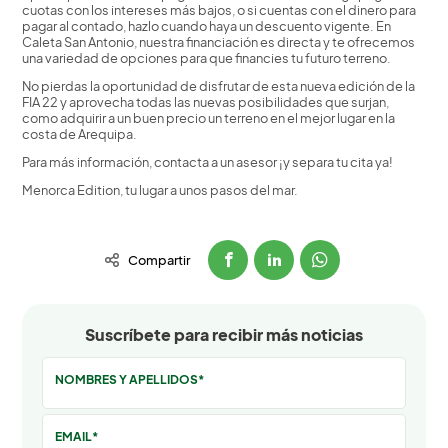
cuotas con los intereses más bajos, o si cuentas con el dinero para
pagar al contado, hazlo cuando haya un descuento vigente. En
Caleta San Antonio, nuestra financiación es directa y te ofrecemos
una variedad de opciones para que financies tu futuro terreno.
No pierdas la oportunidad de disfrutar de esta nueva edición de la
FIA 22 y aprovecha todas las nuevas posibilidades que surjan,
como adquirir a un buen precio un terreno en el mejor lugar en la
costa de Arequipa.
Para más información, contacta a un asesor ¡y separa tu cita ya!
Menorca Edition, tu lugar a unos pasos del mar.
Compartir
Suscríbete para recibir más noticias
NOMBRES Y APELLIDOS*
EMAIL*