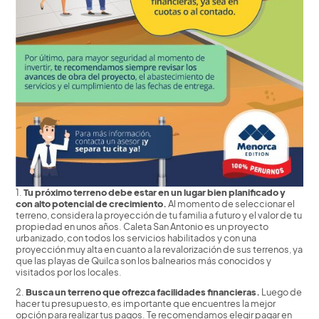
1.
Tu próximo terreno debe estar en un lugar bien planificado y
con alto potencial de crecimiento.
Al momento de seleccionar el
terreno, considera la proyección de tu familia a futuro y el valor de tu
propiedad en unos años. Caleta San Antonio es un proyecto
urbanizado, con todos los servicios habilitados y con una
proyección muy alta en cuanto a la revalorización de sus terrenos, ya
que las playas de Quilca son los balnearios más conocidos y
visitados por los locales.
2.
Busca un terreno que ofrezca facilidades financieras.
Luego de
hacer tu presupuesto, es importante que encuentres la mejor
opción para realizar tus pagos. Te recomendamos elegir pagar en