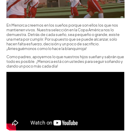
En Menorca creemos en los sueños porque son ellos los que nos
mantienen vivos. Nuestra selección en la Copa América nos lo
demuestra. Detrás de cada sueño, sea pequeño o grande, existe
una meta por cumplir. Por supuesto que se puede alcanzar, solo
hacen falta esfuerzo, decisión y un poco de sacrificio.
¡Arriesguémonos como lo hace la blanquirroja!
Como padres, apoyemos lo que nuestros hijos sueñan y sabrán que
todo es posible. ¡Menorca está con ustedes para seguir soñando y
dando un poco más cada día!