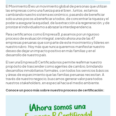
El Movimiento B es un movimiento global de personas que utilizan
las empresas como una fuerza para el bien. Juntos, estamos
cambiando nuestro sistema económico, pasando de beneficiar
solo a unos pocos a beneficiar a todos, de concentrar la riqueza y el
poder a asegurar la equidad, de la extracción a la regeneración, y de
priorizar el individualismo a abrazar la interdependencia.
Para certificarnos como Empresa B, pasamos por un riguroso
proceso de evaluación integral, siendo ahora una de las 47
empresas peruanas que son parte de este movimiento y líderes en
nuestro rubro. Hoy más que nunca queremos manifestar nuestro
deseo de dejar un impacto positivo en más familias y en el
desarrollo de nuestro país.
El ser una Empresa B Certificada nos permite reafirmar nuestro
propósito de trascender como agentes de cambio, brindando
desarrollos inmobiliarios formales, con todos los servicios básicos
y áreas de esparcimiento que las familias peruanas necesitan. A
través de nuestro negocio, buscamos generar valor para todos
nuestros stakeholders, en especial hacia el medio ambiente.
Conoce un poco más sobre nuestro proceso de certificación: