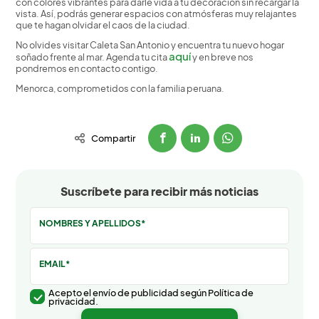
con colores vibrantes para darle vida a tu decoración sin recargar la
vista. Así, podrás generar espacios con atmósferas muy relajantes
que te hagan olvidar el caos de la ciudad.
No olvides visitar Caleta San Antonio y encuentra tu nuevo hogar
aquí
soñado frente al mar. Agenda tu cita
y en breve nos
pondremos en contacto contigo.
Menorca, comprometidos con la familia peruana.
Compartir
Suscríbete para recibir más noticias
NOMBRES Y APELLIDOS*
EMAIL*
Acepto el envío de publicidad según Política de
privacidad.