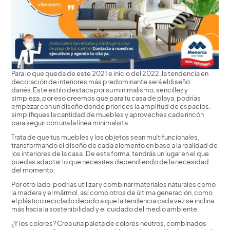
Para lo que queda de este 2021 e inicio del 2022, la tendencia en
decoración de interiores más predominante será eldiseño
danés.Este estilo destaca por su minimalismo, sencillez y
simpleza, por eso creemos que para tu casa de playa, podrías
empezar con un diseño donde priorices la amplitud de espacios,
simplifiques la cantidad de muebles y aproveches cada rincón
para seguir con una la línea minimalista.
Trata de que tus muebles y los objetos sean multifuncionales,
transformando el diseño de cada elemento en base a la realidad de
los interiores de la casa. De esta forma, tendrás un lugar en el que
puedas adaptar lo que necesites dependiendo de la necesidad
del momento.
Por otro lado, podrías utilizar y combinar materiales naturales como
la madera y el mármol, así como otros de última generación, como
el plástico reciclado debido a que la tendencia cada vez se inclina
más hacia la sostenibilidad y el cuidado del medio ambiente.
¿Y los colores? Crea una paleta de colores neutros, combinados