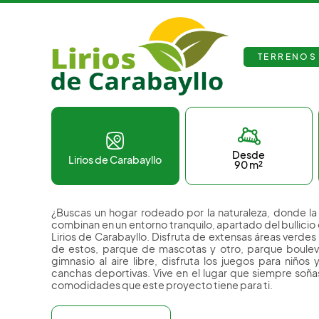
Terrenos en Carabayll
TERRENOS
Desde
Lirios de Carabayllo
90 m²
¿Buscas un hogar rodeado por la naturaleza, donde la 
combinan en un entorno tranquilo, apartado del bullici
Lirios de Carabayllo. Disfruta de extensas áreas verde
de estos, parque de mascotas y otro, parque bouleva
gimnasio al aire libre, disfruta los juegos para niños
canchas deportivas. Vive en el lugar que siempre soñas
comodidades que este proyecto tiene para ti.