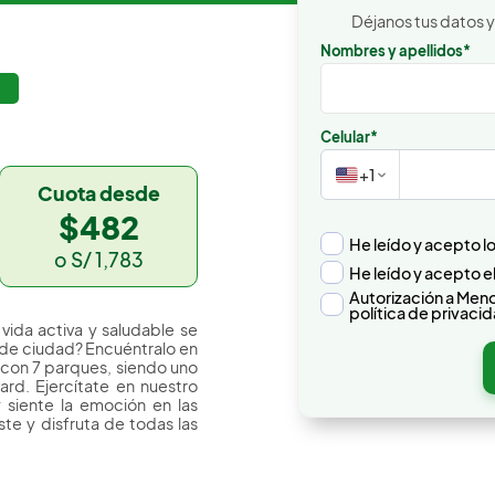
Déjanos tus datos y
o - Lirios De Carabayllo |
Nombres y apellidos*
Celular*
+1
Cuota desde
$482
He leído y acepto l
o S/ 1,783
He leído y acepto e
Autorización a Meno
política de privaci
vida activa y saludable se
o de ciudad? Encuéntralo en
s con 7 parques, siendo uno
rd. Ejercítate en nuestro
 y siente la emoción en las
te y disfruta de todas las