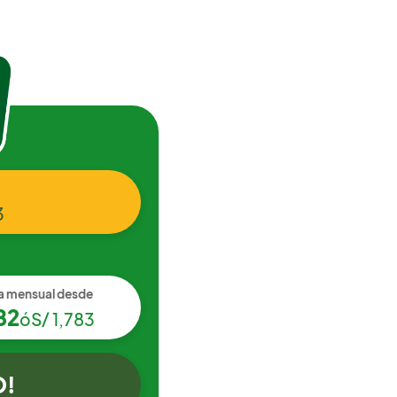
3
a mensual desde
82
ó
S/ 1,783
O!