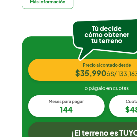
Más información
Tú decide
cómo obtener
tu terreno
Precio al contado desde
$35,990
ó
S/ 133,16
o págalo en cuotas
Meses para pagar
Cuot
144
$4
¡El terreno es TUY