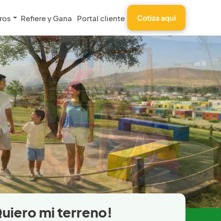
ros
Refiere y Gana
Portal cliente
Cotiza aquí
uiero mi terreno!