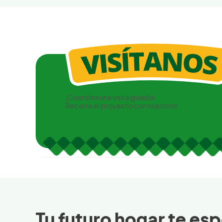
¡Coordina una visita guiada!
Recorre el proyecto con nosotros
Tu futuro hogar te esp