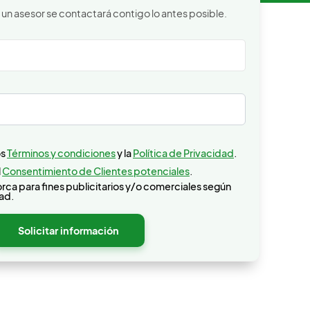
 un asesor se contactará contigo lo antes posible.
 Menorca
os
Términos y condiciones
y la
Política de Privacidad
.
l
Consentimiento de Clientes potenciales
.
rca para fines publicitarios y/o comerciales según
dad.