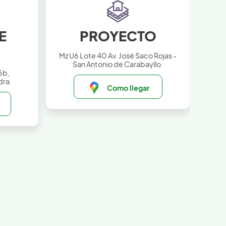
E
PROYECTO
Mz U6 Lote 40 Av. José Saco Rojas -
San Antonio de Carabayllo.
6b,
dra.
Como llegar