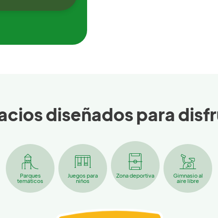
acios diseñados para disfr
Parques
Juegos para
Zona deportiva
Gimnasio al
temáticos
niños
aire libre