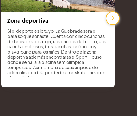
›
S
Zona deportiva
E
Si el deporte es lo tuyo, La Quebrada será el
p
paraíso que soñaste. Cuenta con cinco canchas
á
de tenis de arcilla roja, una cancha de fulbito, una
l
cancha multiusos, tres canchas de frontón y
p
playground para los niños. Dentro de la zona
deportiva además encontrarás el Sport House
donde se halla la piscina semiolímpica
temperada. Así mismo, si deseas un poco de
adrenalina podrás perderte en el skatepark o en
el circuito bicicross.