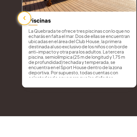
‹
Piscinas
La Quebrada te ofrece tres piscinas con lo que no
a
echarás en falta el mar. Dos de ellas se encuentran
ubicadas en el área del Club House, la primera
a
destinada al uso exclusivo de los niños con borde
anti-impacto y otra para los adultos. La tercera
piscina, semiolímpica (25 m de longitud y 1,75 m
de profundidad) techada y temperada, se
encuentra en el Sport House dentro de la zona
deportiva. Por supuesto, todas cuentas con
calentador de agua para que las disfrutes
durante todo el año.