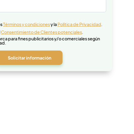
os
Términos y condiciones
y la
Política de Privacidad
.
l
Consentimiento de Clientes potenciales
.
rca para fines publicitarios y/o comerciales según
dad.