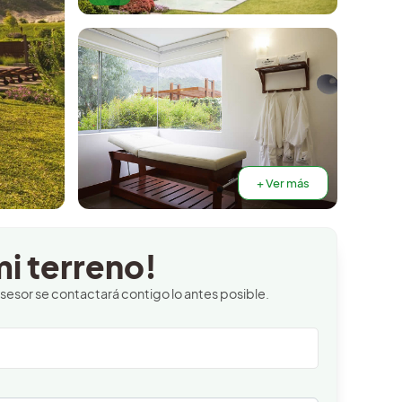
+ Ver más
i terreno!
asesor se contactará contigo lo antes posible.