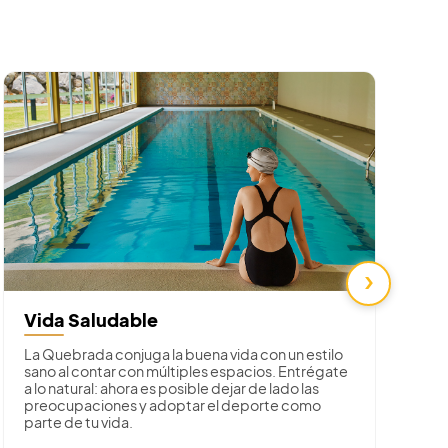
›
Vida Saludable
E
La Quebrada conjuga la buena vida con un estilo
C
sano al contar con múltiples espacios. Entrégate
c
a lo natural: ahora es posible dejar de lado las
b
preocupaciones y adoptar el deporte como
H
parte de tu vida.
m
p