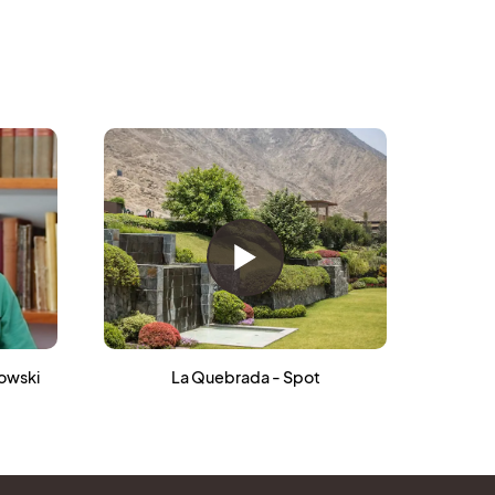
howski
La Quebrada - Spot