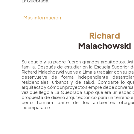
La Quebrada.
Más información
Richard
Malachowski
Su abuelo y su padre fueron grandes arquitectos. Así
familia. Después de estudiar en la Escuela Superior 
Richard Malachoswki vuelve a Lima a trabajar con su p
desenvuelve de forma independiente desarrolla
residenciales, urbanos y de salud. Comparte lo que
arquitecto y cómo un proyecto siempre debe conversar 
vez que llegó a La Quebrada supo que era un espacio
propuesta de diseño arquitectónico para un terreno e
cerro formara parte de los ambientes otorgán
incomparable.