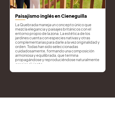
Paisajismo inglés en Cieneguilla
La Quebrada maneja un concepto único que
mezcla elegancia y paisajes británicos con el
entorno propio de la zona. La estética de los
jardines cuenta con especies nativas y otras
complementarias para darle a la vez originalidad y
orden. Todas han sido seleccionadas
cuidadosamente, formando una composición
armoniosa y equilibrada, que termina
propagándose y reproduciéndose naturalmente
gracias al viento.