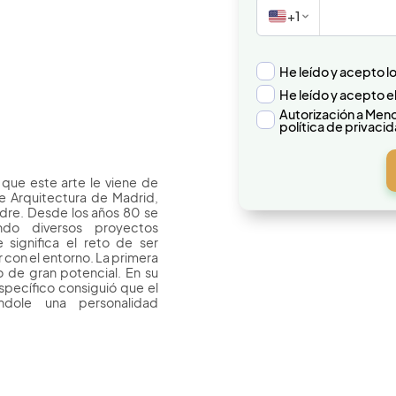
+1
He leído y acepto l
He leído y acepto e
Autorización a Meno
política de privaci
 que este arte le viene de
de Arquitectura de Madrid,
adre. Desde los años 80 se
ndo diversos proyectos
 significa el reto de ser
con el entorno. La primera
 de gran potencial. En su
specífico consiguió que el
dole una personalidad