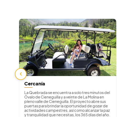
‹
Cercanía
La Quebrada se encuentra a solo tres minutos del
Óvalo de Cieneguilla y a veinte de La Molina en
pleno valle de Cieneguilla. El proyecto abre sus
puertas para brindar la oportunidad de gozar de
actividades campestres, así como alcanzar la paz
y tranquilidad que necesitas, los 365 días del año.