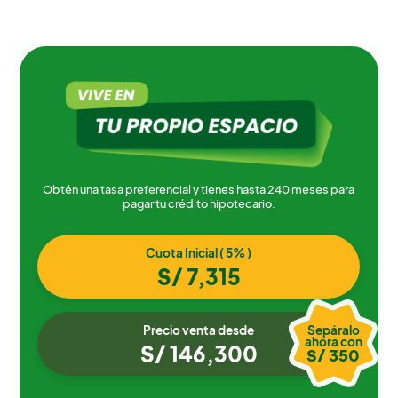
Obtén una tasa preferencial y tienes hasta 240 meses para
pagar tu crédito hipotecario.
Cuota Inicial ( 5% )
S/ 7,315
Precio venta desde
Sepáralo
ahora con
S/ 146,300
S/ 350