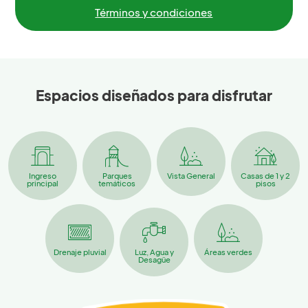
Términos y condiciones
Espacios diseñados para disfrutar
Ingreso
Parques
Vista General
Casas de 1 y 2
principal
temáticos
pisos
Drenaje pluvial
Luz, Agua y
Áreas verdes
Desagüe