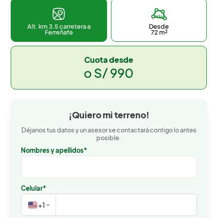
Desde
Alt. km 3.5 carretera a
72 m²
Ferreñafe
Cuota desde
o S/ 990
¡Quiero mi terreno!
Déjanos tus datos y un asesor se contactará contigo lo antes
posible.
Nombres y apellidos*
Celular*
+1