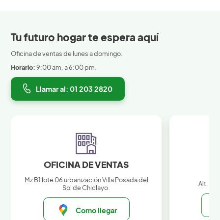
Tu futuro hogar te espera aquí
Oficina de ventas de lunes a domingo.
Horario:
9:00 am. a 6:00 pm.
Llamar al: 01 203 2820
OFICINA DE VENTAS
Mz B1 lote 06 urbanización Villa Posada del
Alt. km
Sol de Chiclayo.
Como llegar