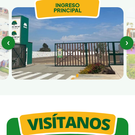
INGRESO
PRINCIPAL
‹
›