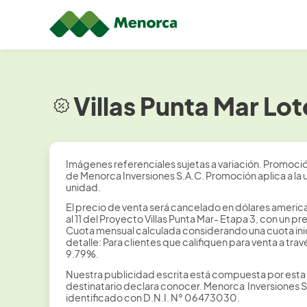
Villas Punta Mar Lo
Imágenes referenciales sujetas a variación. Promoció
de Menorca Inversiones S.A.C. Promoción aplica a la 
unidad.
El precio de venta será cancelado en dólares america
al 11 del Proyecto Villas Punta Mar- Etapa 3, con 
Cuota mensual calculada considerando una cuota inic
detalle: Para clientes que califiquen para venta a tr
9.79%.
Nuestra publicidad escrita está compuesta por esta
destinatario declara conocer. Menorca Inversiones 
identificado con D.N.I. N° 06473030.