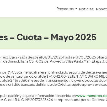
Proyectos
Noticias
Nosot
tes – Cuota – Mayo 2025
n exclusiva válida desde el 01/05/2025 hasta el 31/05/2025 o hasta 
unidad inmobiliaria C3-002 del Proyecto Villas Punta Mar- Etapa 3, c
nos. (*) Cuota mensual referencial (incluido seguro de desgravamen 
un precio de venta promocional de $74,042.80 (SETENTA Y CUATRO M
ial de 24% y 360 meses de financiamiento incluyendo cuotas dobles
avés de crédito bancario del Banco de Crédito, sujeto a previa evalu
www.menorca.c
 publicación y aquella información contenida en
S.A.C. con R.U.C. Nº 20173223626 es representada por su Gerente 