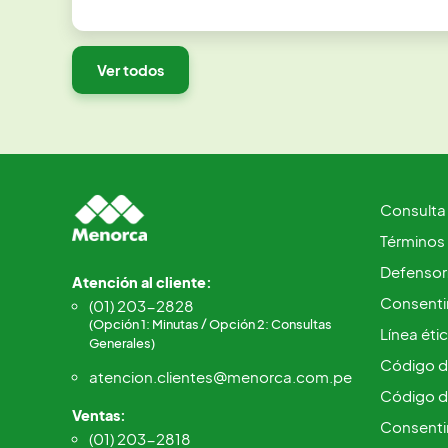
Ver todos
Consulta
Términos
Defensorí
Atención al cliente:
Consentim
(01) 203-2828
(Opción 1: Minutas / Opción 2: Consultas
Línea éti
Generales)
Código d
atencion.clientes@menorca.com.pe
Código d
Ventas:
Consenti
(01) 203-2818