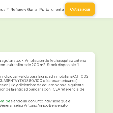
ros
Refiere y Gana
Portal cliente
Cotiza aquí
agotar stock. Ampliación de fecha sujeta a criterio
on un área libre de 200 m2. Stock disponible: 1
individual) válido para la unidad inmobiliaria C3-002
IL CUARENTA Y DOS 80/100 dólares americanos).
 en julio y diciembre de acuerdo con el siguiente
ación de la entidad bancaria con TCEA referencial de
om.pe
siendo un conjunto indivisible que el
General, señor Antonio Amico Benvenuto,