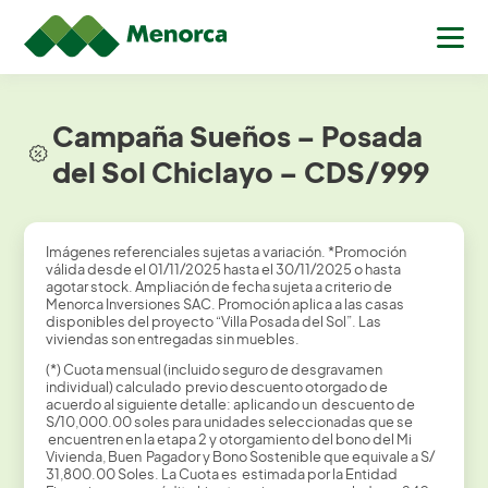
Campaña Sueños – Posada
del Sol Chiclayo – CDS/999
Imágenes referenciales sujetas a variación. *Promoción
válida desde el 01/11/2025 hasta el 30/11/2025 o hasta
agotar stock. Ampliación de fecha sujeta a criterio de
Menorca Inversiones SAC. Promoción aplica a las casas
disponibles del proyecto “Villa Posada del Sol”. Las
viviendas son entregadas sin muebles.
(*) Cuota mensual (incluido seguro de desgravamen
individual) calculado previo descuento otorgado de
acuerdo al siguiente detalle: aplicando un descuento de
S/10,000.00 soles para unidades seleccionadas que se
encuentren en la etapa 2 y otorgamiento del bono del Mi
Vivienda, Buen Pagador y Bono Sostenible que equivale a S/
31,800.00 Soles. La Cuota es estimada por la Entidad