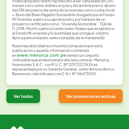
Financiera para crédito hipotecario a ser cancelado en 240
meses con cuotas dobles en julio y diciembre previo abono
del 5% del precio de venta de la vivienda como cuota inicial
+ Bono del Buen Pagador Sostenible otorgado por el Fondo
Mi Vivienda sujeto a su aprobación y por tratarse de un
proyecto certificado como “Vivienda Sostenible”. TEA de
11.20%. Monto sujeto a condiciones finales que establezca
el Fondo Mi vivienda y/o la entidad que otorga el crédito.
Aplica para unidades seleccionadas de la manzana A2.
Nuestra publicidad escrita está compuesta por esta
publicación y aquella información contenida
www.menorca.com.pe
en
siendo un conjunto
indivisible que el destinatario declara conocer. Menorca
Inversiones S.A.C. con R.U.C. Nº 20173223626 es
representada por su Gerente General, señor Antonio Amico
Benvenuto, identificado con D.N.I. N° 06473030.
Ver todos
Ver promociones activas