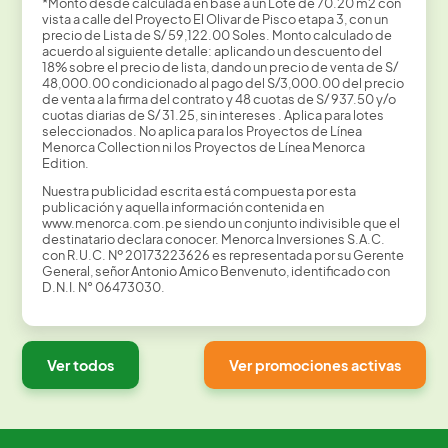
*Monto desde calculada en base a un Lote de 70.20 m2 con
vista a calle del Proyecto El Olivar de Pisco etapa 3, con un
precio de Lista de S/ 59,122.00 Soles. Monto calculado de
acuerdo al siguiente detalle: aplicando un descuento del
18% sobre el precio de lista, dando un precio de venta de S/
48,000.00 condicionado al pago del S/3,000.00 del precio
de venta a la firma del contrato y 48 cuotas de S/ 937.50 y/o
cuotas diarias de S/ 31.25, sin intereses . Aplica para lotes
seleccionados. No aplica para los Proyectos de Línea
Menorca Collection ni los Proyectos de Línea Menorca
Edition.
Nuestra publicidad escrita está compuesta por esta
publicación y aquella información contenida en
www.menorca.com.pe siendo un conjunto indivisible que el
destinatario declara conocer. Menorca Inversiones S.A.C.
con R.U.C. Nº 20173223626 es representada por su Gerente
General, señor Antonio Amico Benvenuto, identificado con
D.N.I. N° 06473030.
Ver todos
Ver promociones activas