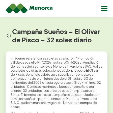
Campaña Sueños – El Olivar
de Pisco – 32 soles diario
Imágenes referenciales sujetas a variación. *Promoción
válida desde el 01/11/2025 hasta el 30/11/2025. Ampliación
de fecha sujeta a criterio de Menorca Inversiones SAC. Aplica
para lotes de etapas seleccionadas del proyecto El Olivar
de Pisco. Beneficio sujeto quie suscriba un contrato de
compraventa de bien futuro desde el 01 hasta el 30 de
noviembre del 2025 o hasta agotar stock. Stock mínimo: 02
unidades . Cantidad máxima de lotes con beneficio por
cliente: 02 unidades. Los precios estarán expresados en
Soles. El beneficio de este campaña no es acumulable con
otras campañas o promociones que Menorca Inversiones
S.A.C. pudiera mantener vigentes. No aplica a compra de
casas.