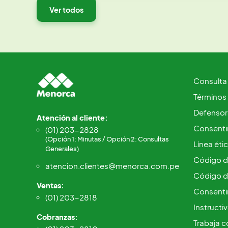
Ver todos
Consulta
Términos
Defensorí
Atención al cliente:
Consentim
(01) 203-2828
(Opción 1: Minutas / Opción 2: Consultas
Línea éti
Generales)
Código d
atencion.clientes@menorca.com.pe
Código d
Ventas:
Consenti
(01) 203-2818
Instructi
Cobranzas:
Trabaja c