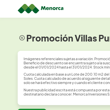
Promoción Villas P
Imágenes referenciales sujetas a variación. Promoció
Beneficio de descuento se encuentra sujeto a la sus
desde el 01/01/2024 hasta el 31/01/2024. Stock mín
Cuota calculada en base a un Lote de 200.10 m2 del 
Soles. Cuota calculado de acuerdo al siguiente detal
solo se hará efectivo siempre y cuando el cliente con
Nuestra publicidad escrita está compuesta por esta 
destinatario declara conocer. Menorca Inversiones 