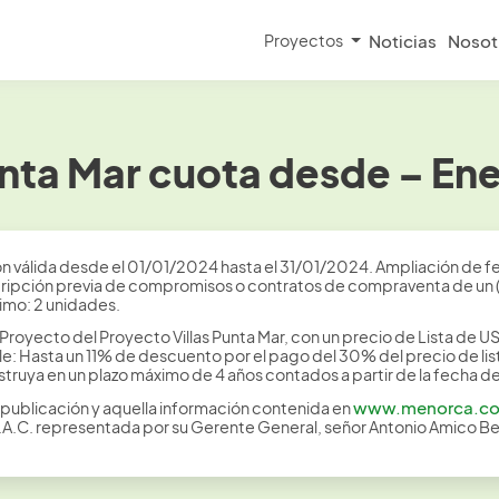
Proyectos
Noticias
Nosot
unta Mar cuota desde – En
n válida desde el 01/01/2024 hasta el 31/01/2024. Ampliación de fec
cripción previa de compromisos o contratos de compraventa de un (0
imo: 2 unidades.
Proyecto del Proyecto Villas Punta Mar, con un precio de Lista de
le: Hasta un 11% de descuento por el pago del 30% del precio de list
struya en un plazo máximo de 4 años contados a partir de la fecha d
www.menorca.c
publicación y aquella información contenida en
S.A.C. representada por su Gerente General, señor Antonio Amico B