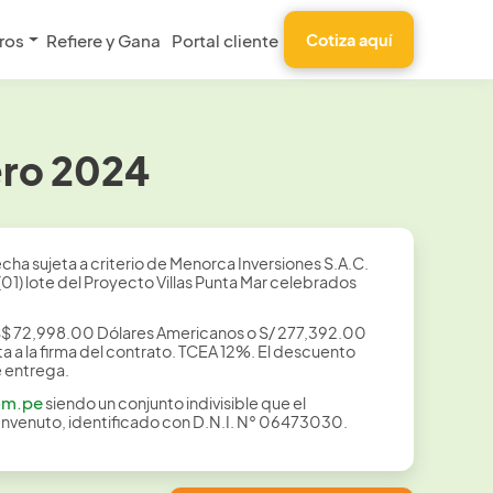
ros
Refiere y Gana
Portal cliente
Cotiza aquí
ero 2024
ha sujeta a criterio de Menorca Inversiones S.A.C.
1) lote del Proyecto Villas Punta Mar celebrados
 US$ 72,998.00 Dólares Americanos o S/ 277,392.00
a a la firma del contrato. TCEA 12%. El descuento
e entrega.
om.pe
siendo un conjunto indivisible que el
envenuto, identificado con D.N.I. N° 06473030.