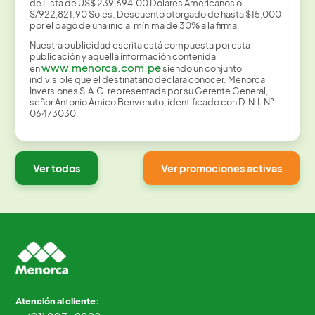
de Lista de US$ 239,694.00 Dólares Americanos o
S/922,821.90 Soles. Descuento otorgado de hasta $15,000
por el pago de una inicial mínima de 30% a la firma.
Nuestra publicidad escrita está compuesta por esta
publicación y aquella información contenida
www.menorca.com.pe
en
siendo un conjunto
indivisible que el destinatario declara conocer. Menorca
Inversiones S.A.C. representada por su Gerente General,
señor Antonio Amico Benvenuto, identificado con D.N.I. N°
06473030.
Ver todos
Ver promociones activas
Atención al cliente: