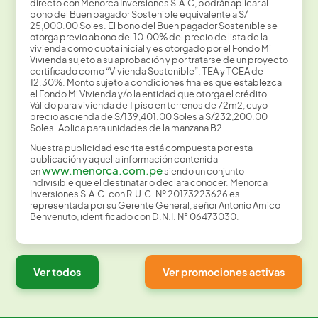
directo con Menorca Inversiones S.A.C, podrán aplicar al
bono del Buen pagador Sostenible equivalente a S/
25,000.00 Soles. El bono del Buen pagador Sostenible se
otorga previo abono del 10.00% del precio de lista de la
vivienda como cuota inicial y es otorgado por el Fondo Mi
Vivienda sujeto a su aprobación y por tratarse de un proyecto
certificado como “Vivienda Sostenible”. TEA y TCEA de
12.30%. Monto sujeto a condiciones finales que establezca
el Fondo Mi Vivienda y/o la entidad que otorga el crédito.
Válido para vivienda de 1 piso en terrenos de 72m2, cuyo
precio ascienda de S/139,401.00 Soles a S/232,200.00
Soles. Aplica para unidades de la manzana B2.
Nuestra publicidad escrita está compuesta por esta
publicación y aquella información contenida
www.menorca.com.pe
en
siendo un conjunto
indivisible que el destinatario declara conocer. Menorca
Inversiones S.A.C. con R.U.C. Nº 20173223626 es
representada por su Gerente General, señor Antonio Amico
Benvenuto, identificado con D.N.I. N° 06473030.
Ver todos
Ver promociones activas