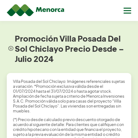
Promoción Villa Posada Del
Sol Chiclayo Precio Desde –
Julio 2024
Villa Posada del Sol Chiclayo: Imágenes referenciales sujetas
a variación. *Promoción exclusiva válida desde el
01/07/2024 hasta el 31/07/2024 o hasta agotar stock.
Ampliación de fecha sujeta a criterio de Menorca Inversiones
S.A.C. Promoción válida solo para casas del proyecto “Villa
Posada del Sol Chiclayo”. Las viviendas son entregadas sin
muebles.
(*) Precio desde calculado previo descuento otorgado de
acuerdo al siguiente detalle: Para clientes que califiquen con
crédito hipotecario con la entidad que financia el proyecto,
sujeto a la previa evaluación de la misma entidad o crédito