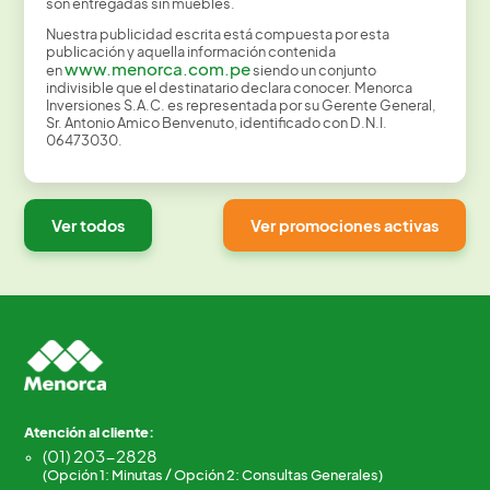
son entregadas sin muebles.
Nuestra publicidad escrita está compuesta por esta
publicación y aquella información contenida
www.menorca.com.pe
en
siendo un conjunto
indivisible que el destinatario declara conocer. Menorca
Inversiones S.A.C. es representada por su Gerente General,
Sr. Antonio Amico Benvenuto, identificado con D.N.I.
06473030.
Ver todos
Ver promociones activas
Atención al cliente:
(01) 203-2828
(Opción 1: Minutas / Opción 2: Consultas Generales)