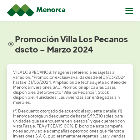
Promoción Villa Los Pecanos
dscto – Marzo 2024
VIILA LOS PECANOS: Imágenes referenciales sujetas a
variación. *Promoción exclusiva válida desde el 01/03/2024
hasta el 31/03/2024. Ampliación de fecha sujeta a criterio de
Menorca Inversiones SAC. Promoción aplica a las casas
disponibles del proyecto “Villa los Pecanos”. Stock
disponible: 4 unidades. Las viviendas son entregadas sin
muebles.
(*) Descuento otorgado de acuerdo al siguiente detalle: (1)
Menorca otorga un descuento de hasta S/19,310 soles para
unidades que se encuentren en la etapa 1 y que cuenten con
vista Pasaje. TEA y TCEA 15.00%. El bono de esta campaña
no es acumulable a campañas o promociones que Menorca
Inversiones S.A.C. pudiera mantener vigentes. Las viviendas