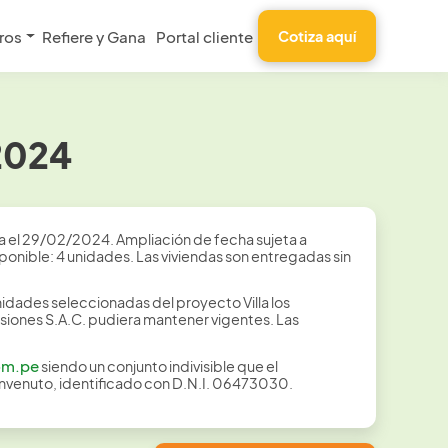
ros
Refiere y Gana
Portal cliente
Cotiza aquí
 2024
a el 29/02/2024. Ampliación de fecha sujeta a
sponible: 4 unidades. Las viviendas son entregadas sin
idades seleccionadas del proyecto Villa los
iones S.A.C. pudiera mantener vigentes. Las
om.pe
siendo un conjunto indivisible que el
envenuto, identificado con D.N.I. 06473030.