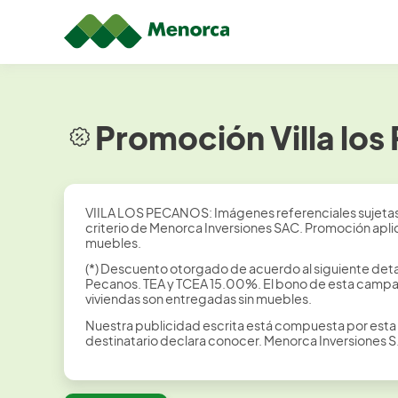
Promoción Villa los
VIILA LOS PECANOS: Imágenes referenciales sujetas 
criterio de Menorca Inversiones SAC. Promoción aplica
muebles.
(*) Descuento otorgado de acuerdo al siguiente deta
Pecanos. TEA y TCEA 15.00%. El bono de esta campa
viviendas son entregadas sin muebles.
Nuestra publicidad escrita está compuesta por esta 
destinatario declara conocer. Menorca Inversiones S