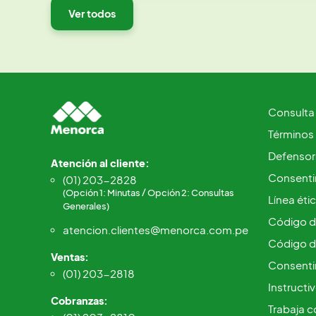
Ver todos
Consulta
Términos
Defensorí
Atención al cliente:
Consentim
(01) 203-2828
(Opción 1: Minutas / Opción 2: Consultas
Línea éti
Generales)
Código d
atencion.clientes@menorca.com.pe
Código d
Ventas:
Consenti
(01) 203-2818
Instructi
Cobranzas:
Trabaja c