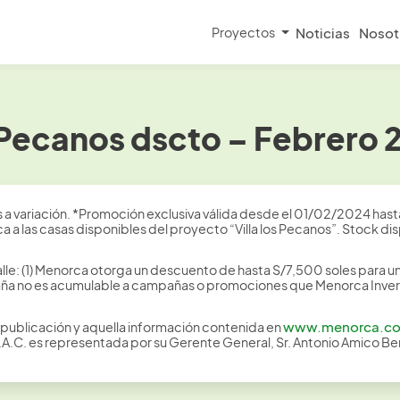
Proyectos
Noticias
Nosot
 Pecanos dscto – Febrero
a variación. *Promoción exclusiva válida desde el 01/02/2024 hast
 a las casas disponibles del proyecto “Villa los Pecanos”. Stock di
lle: (1) Menorca otorga un descuento de hasta S/7,500 soles para un
ña no es acumulable a campañas o promociones que Menorca Invers
www.menorca.c
publicación y aquella información contenida en
.A.C. es representada por su Gerente General, Sr. Antonio Amico B