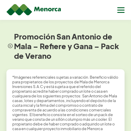
Promoción San Antonio de
Mala – Refiere y Gana – Pack
de Verano
*Imágenes referenciales sujetas a variación. Beneficio válido
para propietarios de los proyectos de Mala de Menorca
Inversiones S.A.C y está sujeta a que el referido del
propietario acredite haber comprado un lote o casa en
cualquiera de los siguientes proyectos: San Antonio de Mala
casas, lotes y departamentos, incluyendo el depósito de la
cuota inicial y la firma del compromiso o contrato de
compraventa de acuerdo a las condiciones comerciales
vigentes. El beneficio consiste en el sorteo de un pack de
verano que consta de un sillón columpio más un cooler. El
propietario debe de haber comprado o adquirido un lote o
casa en cualquier proyecto inmobiliario de Menorca