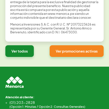
entrega de la tarjeta para la exclusiva finalidad de gestionar la
promoción del presente beneficio. Nuestra publicidad
escrita está compuesta por esta publicación y aquella
información contenida en www.menorca.pe siendo un
conjunto indivisible que el destinatario declara conocer.
Menorca Inversiones S.A.C. con R.U.C. Nº 20173223626 es
representada por su Gerente General, Sr. Antonio Amico
Benvenuto, identificado con D.N.I. 06473030.
Ver todos
Ver promociones activas
Atención al cliente:
(01) 203-2828
(Opción 1: Minutas / Opción 2: Consultas Generales)