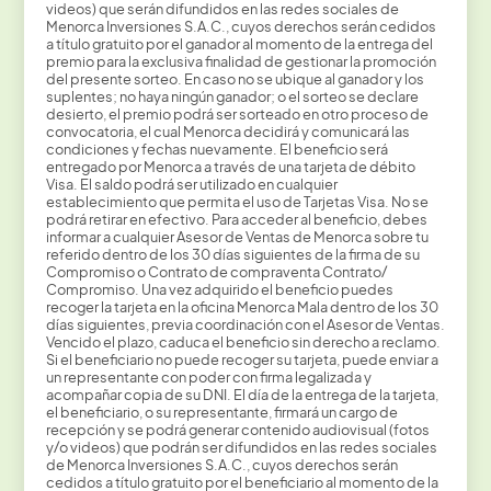
videos) que serán difundidos en las redes sociales de
Menorca Inversiones S.A.C., cuyos derechos serán cedidos
a título gratuito por el ganador al momento de la entrega del
premio para la exclusiva finalidad de gestionar la promoción
del presente sorteo. En caso no se ubique al ganador y los
suplentes; no haya ningún ganador; o el sorteo se declare
desierto, el premio podrá ser sorteado en otro proceso de
convocatoria, el cual Menorca decidirá y comunicará las
condiciones y fechas nuevamente. El beneficio será
entregado por Menorca a través de una tarjeta de débito
Visa. El saldo podrá ser utilizado en cualquier
establecimiento que permita el uso de Tarjetas Visa. No se
podrá retirar en efectivo. Para acceder al beneficio, debes
informar a cualquier Asesor de Ventas de Menorca sobre tu
referido dentro de los 30 días siguientes de la firma de su
Compromiso o Contrato de compraventa Contrato/
Compromiso. Una vez adquirido el beneficio puedes
recoger la tarjeta en la oficina Menorca Mala dentro de los 30
días siguientes, previa coordinación con el Asesor de Ventas.
Vencido el plazo, caduca el beneficio sin derecho a reclamo.
Si el beneficiario no puede recoger su tarjeta, puede enviar a
un representante con poder con firma legalizada y
acompañar copia de su DNI. El día de la entrega de la tarjeta,
el beneficiario, o su representante, firmará un cargo de
recepción y se podrá generar contenido audiovisual (fotos
y/o videos) que podrán ser difundidos en las redes sociales
de Menorca Inversiones S.A.C., cuyos derechos serán
cedidos a título gratuito por el beneficiario al momento de la