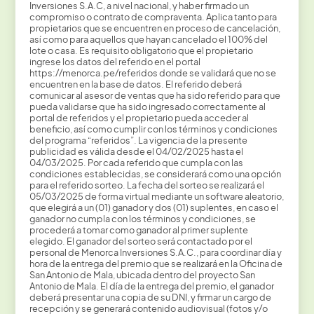
Inversiones S.A.C, a nivel nacional, y haber firmado un
compromiso o contrato de compraventa. Aplica tanto para
propietarios que se encuentren en proceso de cancelación,
así como para aquellos que hayan cancelado el 100% del
lote o casa. Es requisito obligatorio que el propietario
ingrese los datos del referido en el portal
https://menorca.pe/referidos donde se validará que no se
encuentren en la base de datos. El referido deberá
comunicar al asesor de ventas que ha sido referido para que
pueda validarse que ha sido ingresado correctamente al
portal de referidos y el propietario pueda acceder al
beneficio, así como cumplir con los términos y condiciones
del programa “referidos”. La vigencia de la presente
publicidad es válida desde el 04/02/2025 hasta el
04/03/2025. Por cada referido que cumpla con las
condiciones establecidas, se considerará como una opción
para el referido sorteo. La fecha del sorteo se realizará el
05/03/2025 de forma virtual mediante un software aleatorio,
que elegirá a un (01) ganador y dos (01) suplentes, en caso el
ganador no cumpla con los términos y condiciones, se
procederá a tomar como ganador al primer suplente
elegido. El ganador del sorteo será contactado por el
personal de Menorca Inversiones S.A.C., para coordinar día y
hora de la entrega del premio que se realizará en la Oficina de
San Antonio de Mala, ubicada dentro del proyecto San
Antonio de Mala. El día de la entrega del premio, el ganador
deberá presentar una copia de su DNI, y firmar un cargo de
recepción y se generará contenido audiovisual (fotos y/o