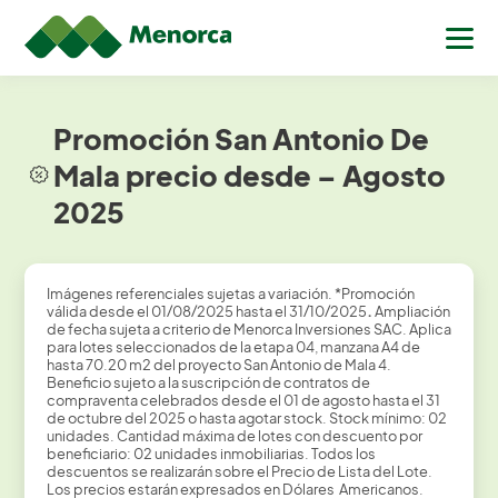
Promoción San Antonio De
Mala precio desde – Agosto
2025
Imágenes referenciales sujetas a variación. *Promoción
válida desde el 01/08/2025 hasta el 31/10/2025
.
Ampliación
de fecha sujeta a criterio de Menorca Inversiones SAC. Aplica
para lotes seleccionados de la etapa 04, manzana A4 de
hasta 70.20 m2 del proyecto San Antonio de Mala 4.
Beneficio sujeto a la suscripción de contratos de
compraventa celebrados desde el 01 de agosto hasta el 31
de octubre del 2025 o hasta agotar stock. Stock mínimo: 02
unidades. Cantidad máxima de lotes con descuento por
beneficiario: 02 unidades inmobiliarias. Todos los
descuentos se realizarán sobre el Precio de Lista del Lote.
Los precios estarán expresados en Dólares Americanos.