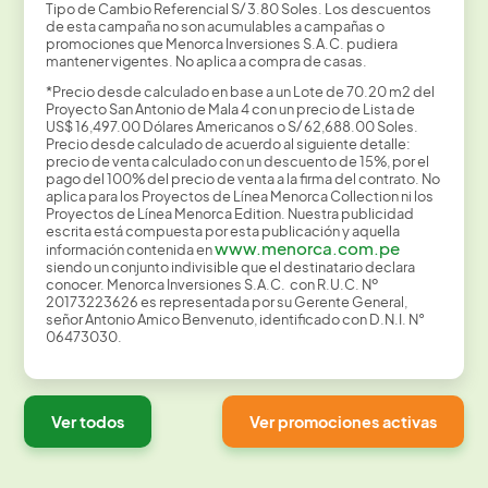
Tipo de Cambio Referencial S/ 3.80 Soles. Los descuentos
de esta campaña no son acumulables a campañas o
promociones que Menorca Inversiones S.A.C. pudiera
mantener vigentes. No aplica a compra de casas.
*Precio desde calculado en base a un Lote de 70.20 m2 del
Proyecto San Antonio de Mala 4 con un precio de Lista de
US$ 16,497.00 Dólares Americanos o S/ 62,688.00 Soles.
Precio desde calculado de acuerdo al siguiente detalle:
precio de venta calculado con un descuento de 15%, por el
pago del 100% del precio de venta a la firma del contrato. No
aplica para los Proyectos de Línea Menorca Collection ni los
Proyectos de Línea Menorca Edition. Nuestra publicidad
escrita está compuesta por esta publicación y aquella
www.menorca.com.pe
información contenida en
siendo un conjunto indivisible que el destinatario declara
conocer. Menorca Inversiones S.A.C. con R.U.C. Nº
20173223626 es representada por su Gerente General,
señor Antonio Amico Benvenuto, identificado con D.N.I. N°
06473030.
Ver todos
Ver promociones activas