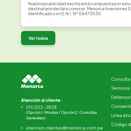
Nuestra publicidad escrita está compuesta por esta 
destinatario declara conocer. Menorca Inversiones 
identificado con D.N.I. N° 06473030.
Ver todos
Consulta
Términos
Defensorí
Atención al cliente:
Consentim
(01) 203-2828
(Opción 1: Minutas / Opción 2: Consultas
Línea éti
Generales)
Código d
atencion.clientes@menorca.com.pe