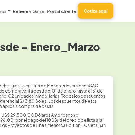
ros
Refiere y Gana
Portal cliente
Cotiza aquí
esde – Enero_Marzo
cha sujeta a criterio de Menorca Inversiones SAC.
 de compraventa desde el 01 de enero hasta el 31 de
rio: 02 unidades inmobiliarias. Todos los descuentos
eferencial S/ 3.80 Soles. Los descuentos de esta
 aplica a compra de casas.
 de US$ 29,500.00 Dólares Americanos o
6.00, por el pago del 100% del precio de lista a la
 los Proyectos de Línea Menorca Edition – Caleta San