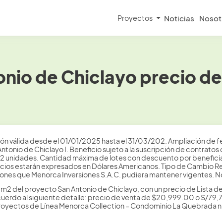
Proyectos
Noticias
Nosot
nio de Chiclayo precio d
ón válida desde el 01/01/2025 hasta el 31/03/202. Ampliación de fe
tonio de Chiclayo I. Beneficio sujeto a la suscripción de contratos
‘2 unidades. Cantidad máxima de lotes con descuento por beneficia
 precios estarán expresados en Dólares Americanos. Tipo de Cambio R
es que Menorca Inversiones S.A.C. pudiera mantener vigentes. No
 m2 del proyecto San Antonio de Chiclayo, con un precio de Lista
erdo al siguiente detalle: precio de venta de $20,999.00 o S/79,79
 Proyectos de Línea Menorca Collection – Condominio La Quebrada ni