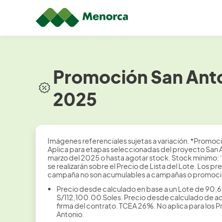
Promoción San Anto
2025
Imágenes referenciales sujetas a variación. *Promoci
Aplica para etapas seleccionadas del proyecto San An
marzo del 2025 o hasta agotar stock. Stock mínimo: 
se realizarán sobre el Precio de Lista del Lote. Los
campaña no son acumulables a campañas o promocion
Precio desde calculado en base a un Lote de 90,6
S/112,100.00 Soles. Precio desde calculado de acu
firma del contrato. TCEA 26%. No aplica para los
Antonio.