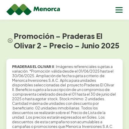
Promoción – Praderas El
Olivar 2 – Precio – Junio 2025
PRADERAS
EL
OLIVAR
II
: Imágenes referenciales sujetas a
variación. *Promoción válida desde el 01/06/2025 hasta el
30/06/2025. Ampliación de fecha sujeta a criterio de
Menorca Inversiones S.A.C. Aplica para unidades
disponibles seleccionadas del proyecto Praderas El Olivar
II. Beneficio sujeto a la suscripción de un compromiso de
compraventa celebrado desde el 01 hasta el 30 de junio del
2025 o hasta agotar stock. Stock mínimo: 2 unidades.
Cantidad máxima de unidades con descuento por
beneficiario: 02 unidades inmobiliarias. Todos los
descuentos se realizarán sobre el Precio de Lista de la
unidad. Los precios estarán expresados en Soles. Los
descuentos de esta campaña no son acumulables a
campañas o promociones que Menorca Inversiones S.A.C.