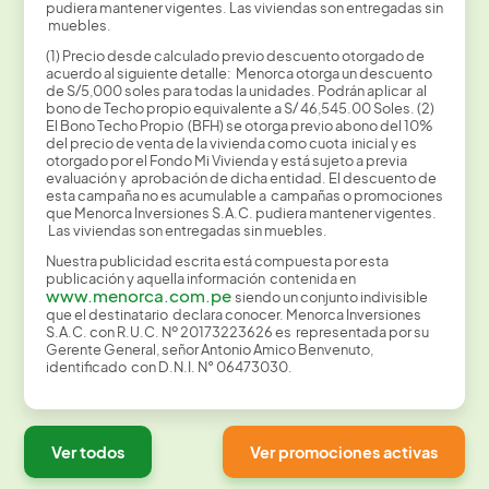
pudiera mantener vigentes. Las viviendas son entregadas sin
muebles.
(1) Precio desde calculado previo descuento otorgado de
acuerdo al siguiente detalle: Menorca otorga un descuento
de S/5,000 soles para todas la unidades. Podrán aplicar al
bono de Techo propio equivalente a S/ 46,545.00 Soles. (2)
El Bono Techo Propio (BFH) se otorga previo abono del 10%
del precio de venta de la vivienda como cuota inicial y es
otorgado por el Fondo Mi Vivienda y está sujeto a previa
evaluación y aprobación de dicha entidad. El descuento de
esta campaña no es acumulable a campañas o promociones
que Menorca Inversiones S.A.C. pudiera mantener vigentes.
Las viviendas son entregadas sin muebles.
Nuestra publicidad escrita está compuesta por esta
publicación y aquella información contenida en
www.menorca.com.pe
siendo un conjunto indivisible
que el destinatario declara conocer. Menorca Inversiones
S.A.C. con R.U.C. Nº 20173223626 es representada por su
Gerente General, señor Antonio Amico Benvenuto,
identificado con D.N.I. N° 06473030.
Ver todos
Ver promociones activas