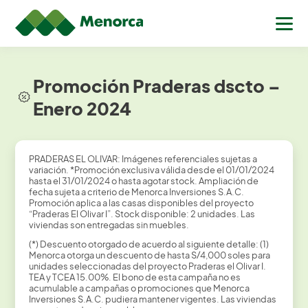
Promoción Praderas dscto –
Enero 2024
PRADERAS EL OLIVAR: Imágenes referenciales sujetas a
variación. *Promoción exclusiva válida desde el 01/01/2024
hasta el 31/01/2024 o hasta agotar stock. Ampliación de
fecha sujeta a criterio de Menorca Inversiones S.A.C.
Promoción aplica a las casas disponibles del proyecto
“Praderas El Olivar I”. Stock disponible: 2 unidades. Las
viviendas son entregadas sin muebles.
(*) Descuento otorgado de acuerdo al siguiente detalle: (1)
Menorca otorga un descuento de hasta S/4,000 soles para
unidades seleccionadas del proyecto Praderas el Olivar I.
TEA y TCEA 15.00%. El bono de esta campaña no es
acumulable a campañas o promociones que Menorca
Inversiones S.A.C. pudiera mantener vigentes. Las viviendas