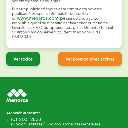
son entregadas sin muebles.
Nuestra publicidad escrita está compuesta por esta
publicación y aquella información contenida
www.menorca.com.pe
en
siendo un conjunto
indivisible que el destinatario declara conocer. Menorca
Inversiones S.A.C. es representada por su Gerente General,
Sr. Antonio Amico Benvenuto, identificado con D.N.I.
06473030.
Ver todos
Ver promociones activas
Atención al cliente:
(01) 203-2828
(Opción 1: Minutas / Opción 2: Consultas Generales)