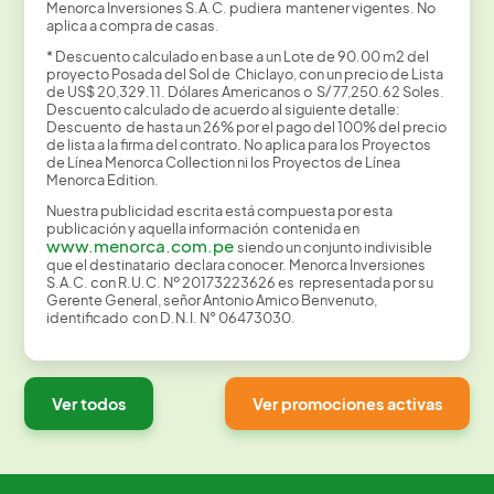
Menorca Inversiones S.A.C. pudiera mantener vigentes. No
aplica a compra de casas.
* Descuento calculado en base a un Lote de 90.00 m2 del
proyecto Posada del Sol de Chiclayo, con un precio de Lista
de US$ 20,329.11. Dólares Americanos o S/ 77,250.62 Soles.
Descuento calculado de acuerdo al siguiente detalle:
Descuento de hasta un 26% por el pago del 100% del precio
de lista a la firma del contrato
.
No aplica para los Proyectos
de Línea Menorca Collection ni los Proyectos de Línea
Menorca Edition.
Nuestra publicidad escrita está compuesta por esta
publicación y aquella información contenida en
www.menorca.com.pe
siendo un conjunto indivisible
que el destinatario declara conocer. Menorca Inversiones
S.A.C. con R.U.C. Nº 20173223626 es representada por su
Gerente General, señor Antonio Amico Benvenuto,
identificado con D.N.I. N° 06473030.
Ver todos
Ver promociones activas