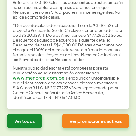
Referencial S/ 3.80 Soles. Los descuentos de esta campaña
no son acumulables a campañas o promociones que
Menorca Inversiones S.A.C. pudiera mantener vigentes. No
aplica a compra de casas.
* Descuento calculado en base a un Lote de 90.00 m2 del
proyecto Posada del Sol de Chiclayo, con un precio de Lista
de US$ 20,329.11. Dólares Americanos o S/ 77,250.62 Soles.
Descuento calculado de acuerdo al siguiente detalle:
Descuento de hasta US$ 4,000.00 Dólares Americanos por
el pago del 100% del precio de venta a la firma del contrato
.
No aplica para los Proyectos de Línea Menorca Collection ni
los Proyectos de Línea Menorca Edition.
Nuestra publicidad escrita está compuesta por esta
publicación y aquella información contenida en
www.menorca.com.pe
siendo un conjunto indivisible
que el destinatario declara conocer. Menorca Inversiones
S.A.C. con R.U.C. Nº 20173223626 es representada por su
Gerente General, señor Antonio Amico Benvenuto,
identificado con D.N.I. N° 06473030.
Ver todos
Ver promociones activas