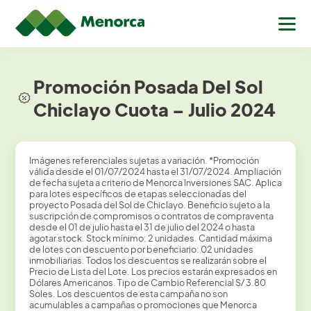
Promoción Posada Del Sol
Chiclayo Cuota – Julio 2024
Imágenes referenciales sujetas a variación. *Promoción
válida desde el 01/07/2024 hasta el 31/07/2024. Ampliación
de fecha sujeta a criterio de Menorca Inversiones SAC. Aplica
para lotes específicos de etapas seleccionadas del
proyecto Posada del Sol de Chiclayo. Beneficio sujeto a la
suscripción de compromisos o contratos de compraventa
desde el 01 de julio hasta el 31 de julio del 2024 o hasta
agotar stock. Stock mínimo: 2 unidades. Cantidad máxima
de lotes con descuento por beneficiario: 02 unidades
inmobiliarias. Todos los descuentos se realizarán sobre el
Precio de Lista del Lote. Los precios estarán expresados en
Dólares Americanos. Tipo de Cambio Referencial S/ 3.80
Soles. Los descuentos de esta campaña no son
acumulables a campañas o promociones que Menorca