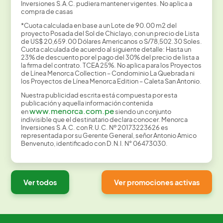
Inversiones S.A.C. pudiera mantener vigentes. No aplica a
compra de casas
*Cuota calculada en base a un Lote de 90.00 m2 del
proyecto Posada del Sol de Chiclayo, con un precio de Lista
de US$ 20,659.00 Dólares Americanos o S/78,502.30 Soles.
Cuota calculada de acuerdo al siguiente detalle: Hasta un
23% de descuento por el pago del 30% del precio de lista a
la firma del contrato. TCEA 25%. No aplica para los Proyectos
de Línea Menorca Collection – Condominio La Quebrada ni
los Proyectos de Línea Menorca Edition – Caleta San Antonio.
Nuestra publicidad escrita está compuesta por esta
publicación y aquella información contenida
www.menorca.com.pe
en
siendo un conjunto
indivisible que el destinatario declara conocer. Menorca
Inversiones S.A.C. con R.U.C. Nº 20173223626 es
representada por su Gerente General, señor Antonio Amico
Benvenuto, identificado con D.N.I. N° 06473030.
Ver todos
Ver promociones activas