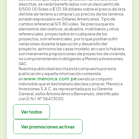
descritas, se verán beneficiados con un descuento de
S/500.00 Soles o $ 131.58 dólares sobre el precio de lista
del lote de terreno a comprar Los precios de los terrenos
estarán expresados en Dólares Americanos. Tipo de
cambio referencial S/3.80 soles. Se precisa que los
elementos decorativos, acabados, mobiliarios y otros
referenciales, proyectados en cualquiera de los
proyectos, son referenciales, por lo que podrían sufrir
variaciones durante la ejecución y desarrollo del
proyecto, asimismo las casas modelo, en caso lo hubiera,
son meramente proposiciones de proyectos de vivienda,
no comprometiendo ni obligando a Menorca Inversiones
SAC.
Nuestra publicidad escrita está compuesta por esta
publicación y aquella información contenida
www.menorca.com.pe
en
siendo un conjunto
indivisible que el destinatario declara conocer. Menorca
Inversiones S.A.C. es representada por su Gerente
General, señor Antonio Amico Benvenuto, identificado
con D.N.I. N° 06473030.
Ver todos
Ver promociones activas