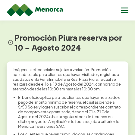
Promoción Piura reserva por
10 – Agosto 2024
Imágenes referenciales sujetas a variación. Promoción
aplicable solo para clientes que hayan visitado y registrado
sus datos en la Feria Inmobiliaria Real Plaza Piura , la cual se
realizara desde el 16 al 18 de Agosto del 2024, con horario de
atención desde las 10:00 am hasta las 10:00 pm.
El beneficio aplica para los clientes que hayan realizado el
pago del monto mínimo de reserva, el cual asciende a
S/50 Soles y logren suscribir el correspondiente contrato
de compraventa garantizada, desde el 01 al 31 0de
Agosto del 2024 o hasta agotar stock de terrenos en
dicho proyecto. Ampliación de fecha sujeta a criterio de
Menorca Inversiones SAC.
Los clientes que hayan cumplido con las condiciones