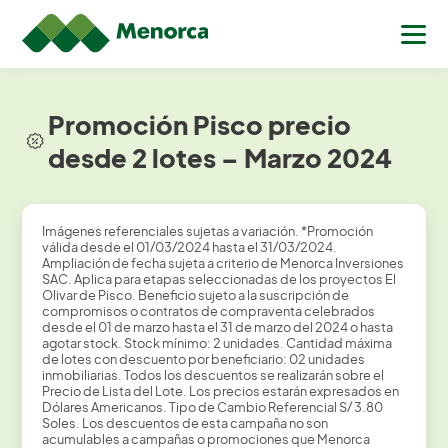
Promoción Pisco precio
desde 2 lotes – Marzo 2024
Imágenes referenciales sujetas a variación. *Promoción
válida desde el 01/03/2024 hasta el 31/03/2024.
Ampliación de fecha sujeta a criterio de Menorca Inversiones
SAC. Aplica para etapas seleccionadas de los proyectos El
Olivar de Pisco. Beneficio sujeto a la suscripción de
compromisos o contratos de compraventa celebrados
desde el 01 de marzo hasta el 31 de marzo del 2024 o hasta
agotar stock. Stock mínimo: 2 unidades. Cantidad máxima
de lotes con descuento por beneficiario: 02 unidades
inmobiliarias. Todos los descuentos se realizarán sobre el
Precio de Lista del Lote. Los precios estarán expresados en
Dólares Americanos. Tipo de Cambio Referencial S/ 3.80
Soles. Los descuentos de esta campaña no son
acumulables a campañas o promociones que Menorca