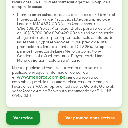
Inversiones S.A.C. pudiera mantener vigentes. No aplica a
compra de casas.
Promoción calculada en base a dos Lotes de 70.5 m2 del
Proyecto El Olivar de Pisco, cada lote con un precio de
Lista de US$ 14,839.00 Dólares Americanos o
S/56,388.00 Soles. Promoción 2 lotes por un precio total
de US$ 15,900.00 o S/60,420.00 calculado de acuerdo
al siguiente detalle: precio promoción solo para lotes de
las etapas 1,2 y por el pago del 5% del precio de lista
promoción a la firma del contrato. TCEA 25%. No aplica
para los Proyectos de Línea Menorca Collection –
Condominio La Quebrada ni los Proyectos de Línea
Menorca Edition – Caleta San Antonio.
Nuestra publicidad escrita está compuesta por esta
publicación y aquella información contenida
www.menorca.com.pe
en
siendo un conjunto
indivisible que el destinatario declara conocer. Menorca
Inversiones S.A.C. es representada por su Gerente General,
señor Antonio Amico Benvenuto, identificado con D.N.I. N°
06473030.
Ver todos
Ver promociones activas