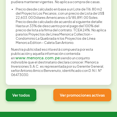
pudiera mantener vigentes. No aplica a compra de casas.
Precio desde calculado en base a un Lote de 116.80 m2
del Proyecto Los Pecanos, con un precio de Lista de US$
22,603.00 Dólares Americanos o S/ 85,891.00 Soles.
Precio desde calculado de acuerdo al siguiente detalle:
Hasta un 33% de descuento por el pago del 100% del
precio de lista a la firma del contrato. TCEA 24%. No aplica
para los Proyectos de Línea Menorca Collection –
Condominio La Quebrada ni los Proyectos de Línea
Menorca Edition – Caleta San Antonio.
Nuestra publicidad escrita está compuesta por esta
publicación y aquella información contenida
www.menorca.com.pe
en
siendo un conjunto
indivisible que el destinatario declara conocer. Menorca
Inversiones S.A.C. es representada por su Gerente General,
señor Antonio Amico Benvenuto, identificado con D.N.I. N°
06473030.
Ver todos
Ver promociones activas