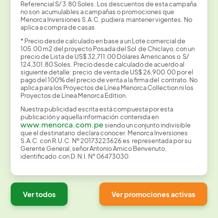
Referencial S/ 3.80 Soles. Los descuentos de esta campaña
no son acumulables a campañas o promociones que
Menorca Inversiones S.A.C. pudiera mantener vigentes. No
aplica a compra de casas
* Precio desde calculado en base a un Lote comercial de
105.00 m2 del proyecto Posada del Sol de Chiclayo, con un
precio de Lista de US$ 32,711.00 Dólares Americanos o S/
124,301.80 Soles. Precio desde calculado de acuerdo al
siguiente detalle: precio de venta de US$ 26,900.00 por el
pago del 100% del precio de venta a la firma del contrato. No
aplica para los Proyectos de Línea Menorca Collection ni los
Proyectos de Línea Menorca Edition.
Nuestra publicidad escrita está compuesta por esta
publicación y aquella información contenida en
www.menorca.com.pe
siendo un conjunto indivisible
que el destinatario declara conocer. Menorca Inversiones
S.A.C. con R.U.C. Nº 20173223626 es representada por su
Gerente General, señor Antonio Amico Benvenuto,
identificado con D.N.I. N° 06473030.
Ver todos
Ver promociones activas