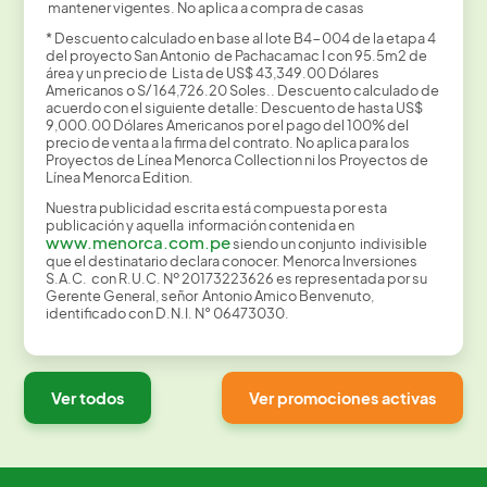
mantener vigentes. No aplica a compra de casas
* Descuento calculado en base al lote B4-004 de la etapa 4
del proyecto San Antonio de Pachacamac I con 95.5m2 de
área y un precio de Lista de US$ 43,349.00 Dólares
Americanos o S/ 164,726.20 Soles.. Descuento calculado de
acuerdo con el siguiente detalle: Descuento de hasta US$
9,000.00 Dólares Americanos por el pago del 100% del
precio de venta a la firma del contrato. No aplica para los
Proyectos de Línea Menorca Collection ni los Proyectos de
Línea Menorca Edition.
Nuestra publicidad escrita está compuesta por esta
publicación y aquella información contenida en
www.menorca.com.pe
siendo un conjunto indivisible
que el destinatario declara conocer. Menorca Inversiones
S.A.C. con R.U.C. Nº 20173223626 es representada por su
Gerente General, señor Antonio Amico Benvenuto,
identificado con D.N.I. N° 06473030.
Ver todos
Ver promociones activas