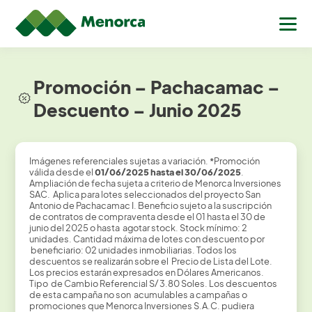
Promoción – Pachacamac –
Descuento – Junio 2025
Imágenes referenciales sujetas a variación.
*
Promoción
válida desde el
01/06/2025 hasta el 30/06/2025
.
Ampliación de fecha sujeta a criterio de Menorca Inversiones
SAC. Aplica para lotes seleccionados del proyecto San
Antonio de Pachacamac I. Beneficio sujeto a la suscripción
de contratos de compraventa desde el 01 hasta el 30 de
junio del 2025 o hasta agotar stock. Stock mínimo: 2
unidades. Cantidad máxima de lotes con descuento por
beneficiario: 02 unidades inmobiliarias. Todos los
descuentos se realizarán sobre el Precio de Lista del Lote.
Los precios estarán expresados en Dólares Americanos.
Tipo de Cambio Referencial S/ 3.80 Soles. Los descuentos
de esta campaña no son acumulables a campañas o
promociones que Menorca Inversiones S.A.C. pudiera