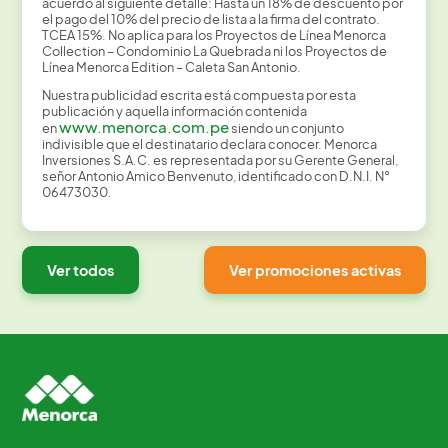
acuerdo al siguiente detalle: Hasta un 18% de descuento por
el pago del 10% del precio de lista a la firma del contrato.
TCEA 15%. No aplica para los Proyectos de Línea Menorca
Collection – Condominio La Quebrada ni los Proyectos de
Línea Menorca Edition – Caleta San Antonio.
Nuestra publicidad escrita está compuesta por esta
publicación y aquella información contenida
www.menorca.com.pe
en
siendo un conjunto
indivisible que el destinatario declara conocer. Menorca
Inversiones S.A.C. es representada por su Gerente General,
señor Antonio Amico Benvenuto, identificado con D.N.I. N°
06473030.
Ver todos
Ver promociones activas