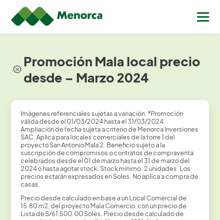
Promoción Mala local precio
desde – Marzo 2024
Imágenes referenciales sujetas a variación. *Promoción
válida desde el 01/03/2024 hasta el 31/03/2024.
Ampliación de fecha sujeta a criterio de Menorca Inversiones
SAC. Aplica para locales comerciales de la torre 1 del
proyecto San Antonio Mala 2. Beneficio sujeto a la
suscripción de compromisos o contratos de compraventa
celebrados desde el 01 de marzo hasta el 31 de marzo del
2024 o hasta agotar stock. Stock mínimo: 2 unidades. Los
precios estarán expresados en Soles. No aplica a compra de
casas.
Precio desde calculado en base a un Local Comercial de
15.80 m2, del proyecto Mala Comercio, con un precio de
Lista de S/61,500.00 Soles. Precio desde calculado de