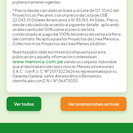
pudiera mantener vigentes.
* Precio desde calculado en base a un Lote de 121.10 m2 del
Proyecto Los Pecanos, con un precio de Lista de US$
22,043.01 Dólares Americanos o S/ 83,763.44 Soles. Precio
desde calculado de acuerdo al siguiente detalle: aplicando
un descuento del 30% sobre el precio de lista,
condicionado al pago del 100% del precio de venta a la firma
del contrato
.
No aplica para los Proyectos de Línea Menorca
Collection ni los Proyectos de Línea Menorca Edition.
Nuestra publicidad escrita está compuesta por esta
publicación y aquella información contenida en
www.menorca.com.pe
siendo un conjunto indivisible
que el destinatario declara conocer. Menorca Inversiones
S.A.C. con R.U.C. Nº 20173223626 es representada por su
Gerente General, señor Antonio Amico Benvenuto,
identificado con D.N.I. N° 06473030.
Ver todos
Ver promociones activas