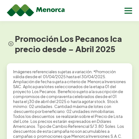
Promoción Los Pecanos Ica
precio desde – Abril 2025
Imágenes referenciales sujetas a variación.
*
Promoción
válida desde el 01/04/2025 hasta el 30/04/2025.
Ampliación de fecha sujeta a criterio de Menorca Inversiones
SAC. Aplica para lotes seleccionados de la etapa 01 del
proyecto Los Pecanos. Beneficio sujeto a la suscripción de
compromisos de compraventa celebrados desde el 01
hasta el j30 de abril del 2025 o hasta agotar stock. Stock
mínimo: 02 unidades. Cantidad máxima de lotes con
descuento por beneficiario: 02 unidades inmobiliarias.
Todos los descuentos se realizarán sobre el Precio de Lista
del Lote. Los precios estarán expresados en Dólares
Americanos. Tipo de Cambio Referencial S/ 3.80 Soles. Los
descuentos de esta campaña no son acumulables a
campañas o promociones que Menorca Inversiones S.A.C.