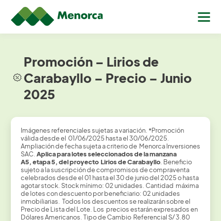
Promoción – Lirios de
Carabayllo – Precio – Junio
2025
Imágenes referenciales sujetas a variación.
*
Promoción
válida desde el 01/06/2025 hasta el 30/06/2025.
Ampliación de fecha sujeta a criterio de Menorca Inversiones
SAC.
Aplica
para lotes
seleccionados de la manzana
A5, etapa 5,
del
proyecto
Lirios
de
Carabayllo
. Beneficio
sujeto a la suscripción de compromisos de compraventa
celebrados desde el 01 hasta el 30 de junio del 2025 o hasta
agotar stock. Stock mínimo: 02 unidades. Cantidad máxima
de lotes con descuento por beneficiario: 02 unidades
inmobiliarias. Todos los descuentos se realizarán sobre el
Precio de Lista del Lote. Los precios estarán expresados en
Dólares Americanos. Tipo de Cambio Referencial S/ 3.80