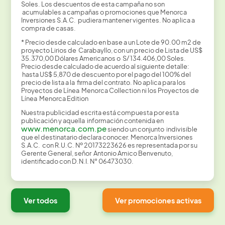
Soles. Los descuentos de esta campaña no son
acumulables a campañas o promociones que Menorca
Inversiones S.A.C. pudiera mantener vigentes. No aplica a
compra de casas.
* Precio desde calculado en base a un Lote de 90.00 m2 de
proyecto Lirios de Carabayllo, con un precio de Lista de US$
35.370,00 Dólares Americanos o S/ 134.406,00 Soles.
Precio desde calculado de acuerdo al siguiente detalle:
hasta US$ 5,870 de descuento por el pago del 100% del
precio de lista a la firma del contrato. No aplica para los
Proyectos de Línea Menorca Collection ni los Proyectos de
Línea Menorca Edition
Nuestra publicidad escrita está compuesta por esta
publicación y aquella información contenida en
www.menorca.com.pe
siendo un conjunto indivisible
que el destinatario declara conocer. Menorca Inversiones
S.A.C. con R.U.C. Nº 20173223626 es representada por su
Gerente General, señor Antonio Amico Benvenuto,
identificado con D.N.I. N° 06473030.
Ver todos
Ver promociones activas