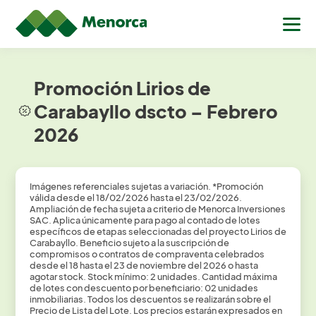
Promoción Lirios de
Carabayllo dscto – Febrero
2026
Imágenes referenciales sujetas a variación. *Promoción
válida desde el 18/02/2026
hasta el 23/02/2026.
Ampliación de fecha sujeta a criterio de Menorca Inversiones
SAC. Aplica únicamente para pago al contado de lotes
específicos de etapas
seleccionadas del proyecto Lirios de
Carabayllo
. Beneficio sujeto a la suscripción de
compromisos o contratos de compraventa celebrados
desde el 18 hasta el 23 de
noviembre del 2026 o hasta
agotar stock. Stock mínimo: 2 unidades. Cantidad máxima
de lotes con descuento por beneficiario: 02 unidades
inmobiliarias. Todos los
descuentos se realizarán sobre el
Precio de Lista del Lote. Los precios estarán
expresados en