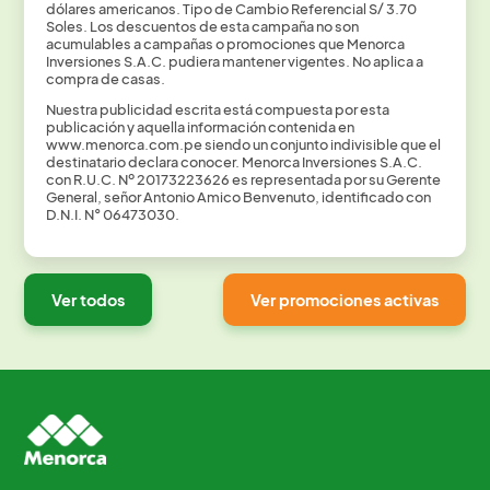
dólares americanos. Tipo de Cambio Referencial S/ 3.70
Soles. Los
descuentos de esta campaña no son
acumulables a campañas o promociones que
Menorca
Inversiones S.A.C. pudiera mantener vigentes. No aplica a
compra de casas.
Nuestra publicidad escrita está compuesta por esta
publicación y aquella información
contenida en
www.menorca.com.pe siendo un conjunto indivisible que el
destinatario
declara conocer. Menorca Inversiones S.A.C.
con R.U.C.
Nº
20173223626 es
representada por su Gerente
General, señor Antonio
Amico
Benvenuto
, identificado
con
D.N.I.
N°
06473030.
Ver todos
Ver promociones activas