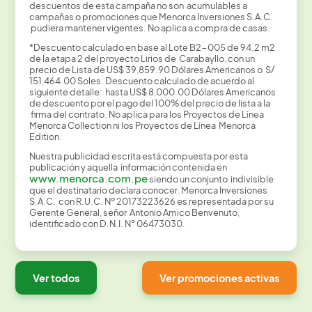
descuentos de esta campaña no son acumulables a
campañas o promociones que Menorca Inversiones S.A.C.
pudiera mantener vigentes. No aplica a compra de casas.
*Descuento calculado en base al Lote B2-005 de 94.2 m2
de la etapa 2 del proyecto Lirios de Carabayllo, con un
precio de Lista de US$ 39,859.90 Dólares Americanos o S/
151,464.00 Soles. Descuento calculado de acuerdo al
siguiente detalle: hasta US$ 8,000.00 Dólares Americanos
de descuento por el pago del 100% del precio de lista a la
firma del contrato. No aplica para los Proyectos de Línea
Menorca Collection ni los Proyectos de Línea Menorca
Edition.
Nuestra publicidad escrita está compuesta por esta
publicación y aquella información contenida en
www.menorca.com.pe
siendo un conjunto indivisible
que el destinatario declara conocer. Menorca Inversiones
S.A.C. con R.U.C. Nº 20173223626 es representada por su
Gerente General, señor Antonio Amico Benvenuto,
identificado con D.N.I. N° 06473030.
Ver todos
Ver promociones activas