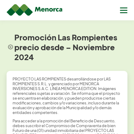
Promoción Las Rompientes
precio desde – Noviembre
2024
PROYECTO LAS ROMPIENTES desarrollándose por LAS
ROMPIENTES S.R.L. y gerenciado por MENORCA
INVERSIONES S.A.C. LÍNEA MENORCA EDITION. Imágenes
referenciales sujetas a variación. Se informa que el proyecto
se encuentra en elaboración, y pueden producirse ciertas
modificaciones, cambios y/o variaciones, incluso durante la
evaluación y aprobación de la Municipalidad y/o demás
entidades competentes.
Para acceder a la promoción del Beneficio de Descuento,
debes suscribir el Compromiso de Compraventa de bien
Futuro de una (01) unidad inmobiliaria del PROYECTO LAS