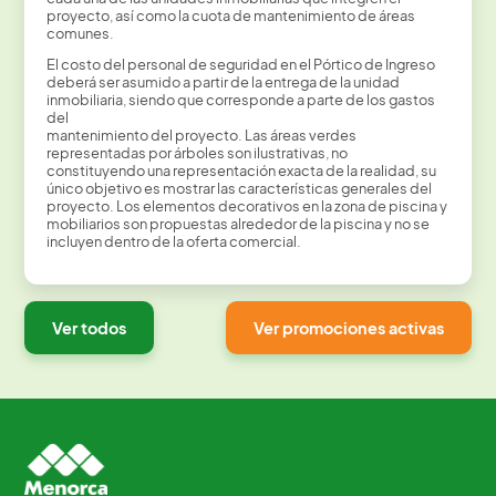
proyecto, así como la cuota de mantenimiento de áreas
comunes.
El costo del personal de seguridad en el Pórtico de Ingreso
deberá ser asumido a partir de la entrega de la unidad
inmobiliaria, siendo que corresponde a parte de los gastos
del
mantenimiento del proyecto. Las áreas verdes
representadas por árboles son ilustrativas, no
constituyendo una representación exacta de la realidad, su
único objetivo es mostrar las características generales del
proyecto. Los elementos decorativos en la zona de piscina y
mobiliarios son propuestas alrededor de la piscina y no se
incluyen dentro de la oferta comercial.
Ver todos
Ver promociones activas