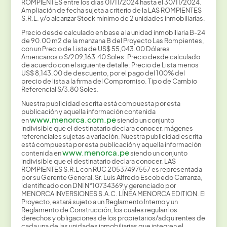
ROMPIENTES entre los días 01/11/2024 hasta el 30/11/2024.
Ampliación de fecha sujeta a criterio de la LAS ROMPIENTES
S.R.L. y/o alcanzar Stock mínimo de 2 unidades inmobiliarias.
Precio desde calculado en base a la unidad inmobiliaria B-24
de 90.00 m2 de la manzana B del Proyecto Las Rompientes,
con un Precio de Lista de US$ 55,043.00 Dólares
Americanos o S/209,163.40 Soles. Precio desde calculado
de acuerdo con el siguiente detalle: Precio de Lista menos
US$ 8,143.00 de descuento, por el pago del 100% del
precio de lista a la firma del Compromiso. Tipo de Cambio
Referencial S/3.80 Soles.
Nuestra publicidad escrita está compuesta por esta
publicación y aquella información contenida
www.menorca.com.pe
en
siendo un conjunto
indivisible que el destinatario declara conocer. mágenes
referenciales sujetas a variación. Nuestra publicidad escrita
está compuesta por esta publicación y aquella información
www.menorca.pe
contenida en
siendo un conjunto
indivisible que el destinatario declara conocer. LAS
ROMPIENTES S.R.L con RUC 20537497557 es representada
por su Gerente General, Sr. Luis Alfredo Escobedo Carranza,
identificado con DNI N°10734369 y gerenciado por
MENORCA INVERSIONES S.A.C. LÍNEA MENORCA EDITION. El
Proyecto, estará sujeto a un Reglamento Interno y un
Reglamento de Construcción, los cuales regulan los
derechos y obligaciones de los propietarios/adquirentes de
cada una de las unidades inmobiliarias que integren el