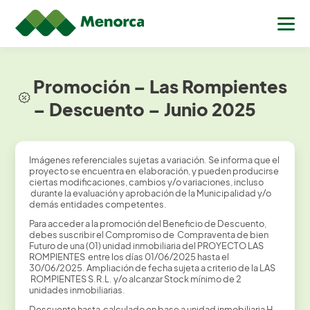
Promoción – Las Rompientes
– Descuento – Junio 2025
Imágenes referenciales sujetas a variación. Se informa que el
proyecto se encuentra en elaboración, y pueden producirse
ciertas modificaciones, cambios y/o variaciones, incluso
durante la evaluación y aprobación de la Municipalidad y/o
demás entidades competentes.
Para acceder a la promoción del Beneficio de Descuento,
debes suscribir el Compromiso de Compraventa de bien
Futuro de una (01) unidad inmobiliaria del PROYECTO LAS
ROMPIENTES entre los días 01/06/2025 hasta el
30/06/2025. Ampliación de fecha sujeta a criterio de la LAS
ROMPIENTES S.R.L. y/o alcanzar Stock mínimo de 2
unidades inmobiliarias.
Descuento hasta calculado en base a unidad inmobiliaria H-