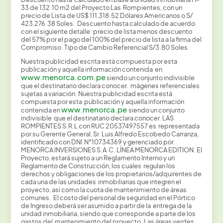
33 de 132.10 m2 del Proyecto Las Rompientes, con un
precio de Lista de US$ 111,318.52 Dólares Americanos o S/
423,276.38 Soles. Descuento hasta calculado de acuerdo
con el siguiente detalle: precio de lista menos descuento
del 57% por el pago del 100% del precio de lista a la firma del
Compromiso. Tipo de Cambio Referencial S/3.80 Soles.
Nuestra publicidad escrita está compuesta por esta
publicación y aquella información contenida en
www.menorca.com.pe
siendo un conjunto indivisible
que el destinatario declara conocer. mágenes referenciales
sujetas a variación. Nuestra publicidad escrita está
compuesta por esta publicación y aquella información
www.menorca.pe
contenida en
siendo un conjunto
indivisible que el destinatario declara conocer. LAS
ROMPIENTES S.R.L con RUC 20537497557 es representada
por su Gerente General, Sr. Luis Alfredo Escobedo Carranza,
identificado con DNI N°10734369 y gerenciado por
MENORCA INVERSIONES S.A.C. LÍNEA MENORCA EDITION. El
Proyecto, estará sujeto a un Reglamento Interno y un
Reglamento de Construcción, los cuales regulan los
derechos y obligaciones de los propietarios/adquirentes de
cada una de las unidades inmobiliarias que integren el
proyecto, así como la cuota de mantenimiento de áreas
comunes. El costo del personal de seguridad en el Pórtico
de Ingreso deberá ser asumido a partir de la entrega de la
unidad inmobiliaria, siendo que corresponde a parte de los
gastos del mantenimiento del proyecto. Las áreas verdes