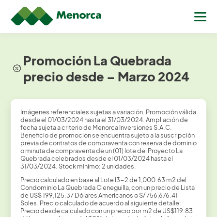
Promoción La Quebrada
precio desde – Marzo 2024
Imágenes referenciales sujetas a variación. Promoción válida
desde el 01/03/2024 hasta el 31/03/2024. Ampliación de
fecha sujeta a criterio de Menorca Inversiones S.A.C.
Beneficio de promoción se encuentra sujeto a la suscripción
previa de contratos de compraventa con reserva de dominio
o minuta de compraventa de un (01) lote del Proyecto La
Quebrada celebrados desde el 01/03/2024 hasta el
31/03/2024. Stock mínimo: 2 unidades.
Precio calculado en base al Lote I3-2 de 1,000.63 m2 del
Condominio La Quebrada Cieneguilla, con un precio de Lista
de US$ 199,125.37 Dólares Americanos o S/ 756,676.41
Soles. Precio calculado de acuerdo al siguiente detalle:
Precio desde calculado con un precio por m2 de US$119.83