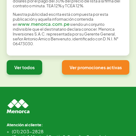
dólares por el pago del 30% del precio de lista a la firma del
contrato o minuta. TEA 12% y TCEA 12%.
Nuestra publicidad escrita está compuesta por esta
publicación y aquella información contenida
www.menorca.com.pe
en
siendo un conjunto
indivisible que el destinatario declara conocer. Menorca
Inversiones S.A.C. representada por su Gerente General,
señor Antonio Amico Benvenuto, identificado con D.N.I. N°
06473030.
Ver todos
Ver promociones activas
Atención al cliente:
(01) 203-2828