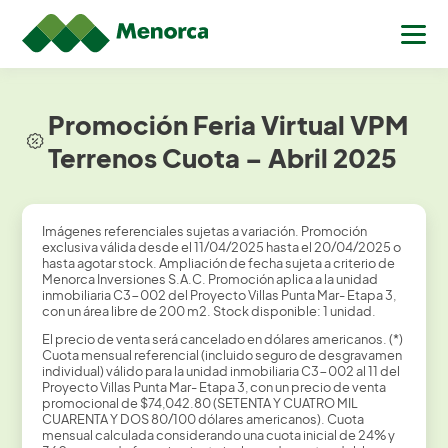
Promoción Feria Virtual VPM
Terrenos Cuota – Abril 2025
Imágenes referenciales sujetas a variación. Promoción
exclusiva válida desde el 11/04/2025 hasta el 20/04/2025 o
hasta agotar stock. Ampliación de fecha sujeta a criterio de
Menorca Inversiones S.A.C. Promoción aplica a la unidad
inmobiliaria C3-002 del Proyecto Villas Punta Mar- Etapa 3,
con un área libre de 200 m2. Stock disponible: 1 unidad.
El precio de venta será cancelado en dólares americanos. (*)
Cuota mensual referencial (incluido seguro de desgravamen
individual) válido para la unidad inmobiliaria C3-002 al 11 del
Proyecto Villas Punta Mar- Etapa 3, con un precio de venta
promocional de $74,042.80 (SETENTA Y CUATRO MIL
CUARENTA Y DOS 80/100 dólares americanos). Cuota
mensual calculada considerando una cuota inicial de 24% y