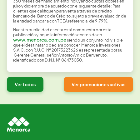
360 meses de financiamiento incluyendo cuotas dobles en
julio y diciembre de acuerdo con el siguiente detalle: Para
clientes que califiquen para venta a través de crédito
bancario del Banco de Crédito, sujeto a previa evaluación de
la entidad bancaria con TCEA referencial de 9.79%.
Nuestra publicidad escrita está compuesta por esta
publicación y aquella información contenida en
www.menorca.com.pe
siendo un conjunto indivisible
que el destinatario declara conocer. Menorca Inversiones
S.A.C. con R.U.C. Nº 20173223626 es representada por su
Gerente General, señor Antonio Amico Benvenuto,
identificado con D.N.I. N° 06473030.
Ver todos
Ver promociones activas