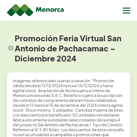
Promoción Feria Virtual San
Antonio de Pachacamac –
Diciembre 2024
Imágenes referenciales sujetas a variación. *Promoción
válida desde el 12/12/2024 hasta el 15/12/2024 o hasta
agotar stock. Ampliación de fecha sujeta a criterio de
Menorca Inversiones S.A.C. Beneficio sujeto a la suscripción
de contratos de compraventa de bien futuro celebrados
desde el 12 hasta el 15 de diciembre del 2024 o hasta agotar
stock. Stock mínimo: 2 unidades. Cantidad máxima de lotes
con descuento por beneficiario: 02 unidades inmobiliarias
Aplica únicamente a unidades seleccionadas de la etapa 4
del proyecto San Antonio de Pachacamac I. Tipo de Cambio
Referencial S/ 3.80 Soles. Los descuentos de esta campaña
no son acumulables a campañas o promociones que