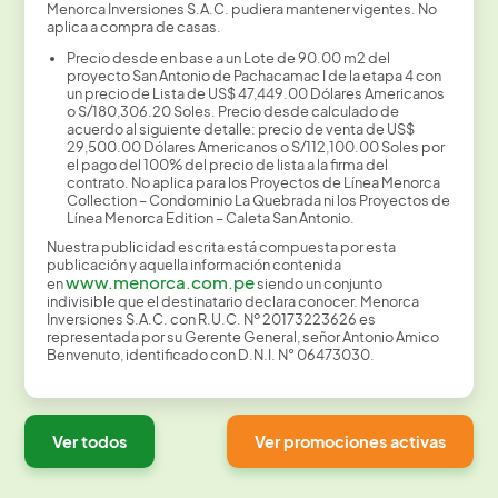
Menorca Inversiones S.A.C. pudiera mantener vigentes. No
aplica a compra de casas.
Precio desde en base a un Lote de 90.00 m2 del
proyecto San Antonio de Pachacamac I de la etapa 4 con
un precio de Lista de US$ 47,449.00 Dólares Americanos
o S/180,306.20 Soles. Precio desde calculado de
acuerdo al siguiente detalle: precio de venta de US$
29,500.00 Dólares Americanos o S/112,100.00 Soles por
el pago del 100% del precio de lista a la firma del
contrato. No aplica para los Proyectos de Línea Menorca
Collection – Condominio La Quebrada ni los Proyectos de
Línea Menorca Edition – Caleta San Antonio.
Nuestra publicidad escrita está compuesta por esta
publicación y aquella información contenida
www.menorca.com.pe
en
siendo un conjunto
indivisible que el destinatario declara conocer. Menorca
Inversiones S.A.C. con R.U.C. Nº 20173223626 es
representada por su Gerente General, señor Antonio Amico
Benvenuto, identificado con D.N.I. N° 06473030.
Ver todos
Ver promociones activas