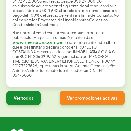
S/192,432.00 Soles. Precio desde US$ 29,000.00
calculado de acuerdo con el siguiente detalle: aplicando un
descuento de US$ 21,640 al precio de lista, condicionado al
pago del 100% del precio de venta a la firma del contrato. No
aplica para los Proyectos de Línea Menorca Collection –
Condominio La Quebrada.
Nuestra publicidad escrita está compuesta por esta
publicación y aquella información contenida en
www.menorca.com.pe
siendo un conjunto indivisible
que el destinatario declara conocer. PROYECTO
COSTALINDA desarrollándose por INMOBILIARIA SIG S.A.C.
con RUC N° 20609193621 y gerenciado por MENORCA
INVERSIONES S.A.C. LÍNEA MENORCA EDITION con RUC N°
20173223626, representada por su Gerente General, señor
Antonio Amico Benvenuto, identificado con D.N.I. N°
06473030
Ver todos
Ver promociones activas