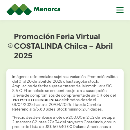
Promoción Feria Virtual
COSTALINDA Chilca – Abril
2025
Imágenes referenciales sujetas a variación. Promoción válida
del 01 al 20 de abril del 2025 o hasta agotar stock.
Ampliación de fecha sujeta a criterio de la Inmobiliaria SIG
S.A.C. El beneficio se encuentra sujeto a la suscripción
previa de compromisos de compraventa de un (01) lote del
PROYECTO COSTALINDA
celebrados desde el
01/04/2025 hasta el 20/04/2025. Tipo de Cambio
Referencial S/3.80 Soles.Stock mínimo: 2 unidades.
*Precio desde en base a lote de 200.00 m2 C2 de la etapa
2, manzana C2 lotes 27 a 34 del proyecto Costalinda, con un
precio de Lista de US$ 50,640.00 Dólares Americanos o