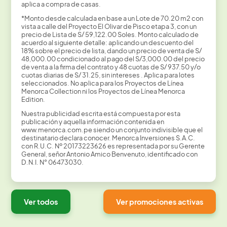
aplica a compra de casas.
*Monto desde calculada en base a un Lote de 70.20 m2 con
vista a calle del Proyecto El Olivar de Pisco etapa 3, con un
precio de Lista de S/ 59,122.00 Soles. Monto calculado de
acuerdo al siguiente detalle: aplicando un descuento del
18% sobre el precio de lista, dando un precio de venta de S/
48,000.00 condicionado al pago del S/3,000.00 del precio
de venta a la firma del contrato y 48 cuotas de S/ 937.50 y/o
cuotas diarias de S/ 31.25, sin intereses . Aplica para lotes
seleccionados. No aplica para los Proyectos de Línea
Menorca Collection ni los Proyectos de Línea Menorca
Edition.
Nuestra publicidad escrita está compuesta por esta
publicación y aquella información contenida en
www.menorca.com.pe siendo un conjunto indivisible que el
destinatario declara conocer. Menorca Inversiones S.A.C.
con R.U.C. Nº 20173223626 es representada por su Gerente
General, señor Antonio Amico Benvenuto, identificado con
D.N.I. N° 06473030.
Ver todos
Ver promociones activas