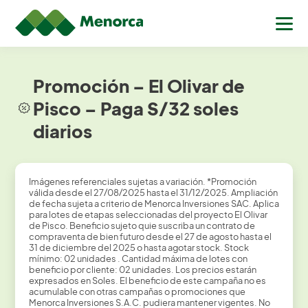
Promoción – El Olivar de
Pisco – Paga S/32 soles
diarios
Imágenes referenciales sujetas a variación. *Promoción
válida desde el 27/08/2025 hasta el 31/12/2025. Ampliación
de fecha sujeta a criterio de Menorca Inversiones SAC. Aplica
para lotes de etapas seleccionadas del proyecto El Olivar
de Pisco. Beneficio sujeto quie suscriba un contrato de
compraventa de bien futuro desde el 27 de agosto hasta el
31 de diciembre del 2025 o hasta agotar stock. Stock
mínimo: 02 unidades . Cantidad máxima de lotes con
beneficio por cliente: 02 unidades. Los precios estarán
expresados en Soles. El beneficio de este campaña no es
acumulable con otras campañas o promociones que
Menorca Inversiones S.A.C. pudiera mantener vigentes. No