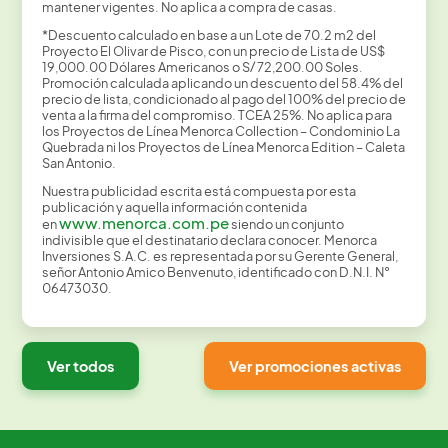
mantener vigentes. No aplica a compra de casas.
*Descuento calculado en base a un Lote de 70.2 m2 del
Proyecto El Olivar de Pisco, con un precio de Lista de US$
19,000.00 Dólares Americanos o S/ 72,200.00 Soles.
Promoción calculada aplicando un descuento del 58.4% del
precio de lista, condicionado al pago del 100% del precio de
venta a la firma del compromiso. TCEA 25%. No aplica para
los Proyectos de Línea Menorca Collection – Condominio La
Quebrada ni los Proyectos de Línea Menorca Edition – Caleta
San Antonio.
Nuestra publicidad escrita está compuesta por esta
publicación y aquella información contenida
www.menorca.com.pe
en
siendo un conjunto
indivisible que el destinatario declara conocer. Menorca
Inversiones S.A.C. es representada por su Gerente General,
señor Antonio Amico Benvenuto, identificado con D.N.I. N°
06473030.
Ver todos
Ver promociones activas