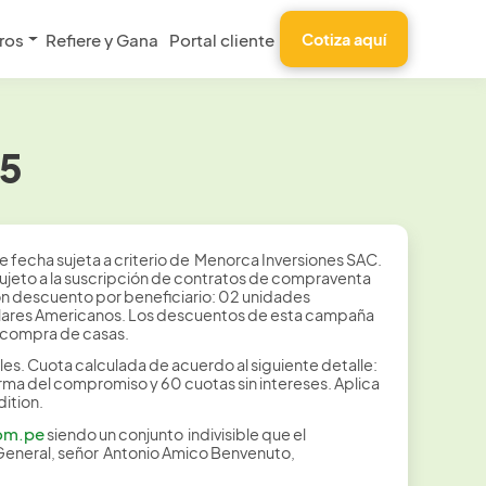
ros
Refiere y Gana
Portal cliente
Cotiza aquí
25
fecha sujeta a criterio de Menorca Inversiones SAC.
o sujeto a la suscripción de contratos de compraventa
on descuento por beneficiario: 02 unidades
 Dólares Americanos. Los descuentos de esta campaña
 compra de casas.
les. Cuota calculada de acuerdo al siguiente detalle:
irma del compromiso y 60 cuotas sin intereses. Aplica
ition.
om.pe
siendo un conjunto indivisible que el
General, señor Antonio Amico Benvenuto,