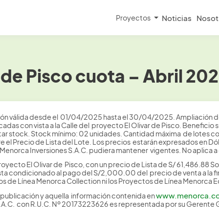
Proyectos
Noticias
Nosot
 de Pisco cuota – Abril 20
n válida desde el 01/04/2025 hasta el 30/04/2025. Ampliación de 
cadas con vista a la Calle del proyecto El Olivar de Pisco. Benefici
gotar stock. Stock mínimo: 02 unidades. Cantidad máxima de lotes c
obre el Precio de Lista del Lote. Los precios estarán expresados en
enorca Inversiones S.A.C. pudiera mantener vigentes. No aplica a
oyecto El Olivar de Pisco, con un precio de Lista de S/ 61,486.88 So
sta condicionado al pago del S/2,000.00 del precio de venta a la f
os de Línea Menorca Collection ni los Proyectos de Línea Menorca Ed
www.menorca.c
 publicación y aquella información contenida en
S.A.C. con R.U.C. Nº 20173223626 es representada por su Gerente 