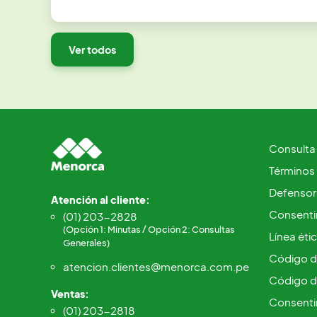
Ver todos
Consulta
Términos
Defensorí
Atención al cliente:
Consentim
(01) 203-2828
(Opción 1: Minutas / Opción 2: Consultas
Línea éti
Generales)
Código d
atencion.clientes@menorca.com.pe
Código d
Ventas:
Consenti
(01) 203-2818