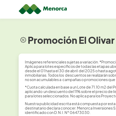
Promoción El Olivar
Imágenes referenciales sujetas a variación.
*
Promoció
Aplica para lotes específicos de todas las etapas ubi
desde el 01 hasta el 30 de abril del 2025 o hasta a
inmobiliarias. Todos los descuentos se realizarán s
no son acumulables a campañas o promociones que M
*Cuota calculada en base a un Lote de 71.10 m2 del Pr
aplicando un descuento del 11% sobre el precio de li
para lotes seleccionados. No aplica para los Proyect
Nuestra publicidad escrita está compuesta por esta
destinatario declara conocer. Menorca Inversiones 
identificado con D.N.I. N° 06473030.