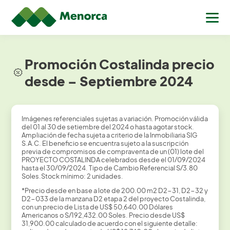
Promoción Costalinda precio
desde – Septiembre 2024
Imágenes referenciales sujetas a variación. Promoción válida
del 01 al 30 de setiembre del 2024 o hasta agotar stock.
Ampliación de fecha sujeta a criterio de la Inmobiliaria SIG
S.A.C. El beneficio se encuentra sujeto a la suscripción
previa de compromisos de compraventa de un (01) lote del
PROYECTO COSTALINDA celebrados desde el 01/09/2024
hasta el 30/09/2024. Tipo de Cambio Referencial S/3.80
Soles.Stock mínimo: 2 unidades.
*Precio desde en base a lote de 200.00 m2 D2-31, D2-32 y
D2-033 de la manzana D2 etapa 2 del proyecto Costalinda,
con un precio de Lista de US$ 50,640.00 Dólares
Americanos o S/192,432.00 Soles. Precio desde US$
31,900.00 calculado de acuerdo con el siguiente detalle: