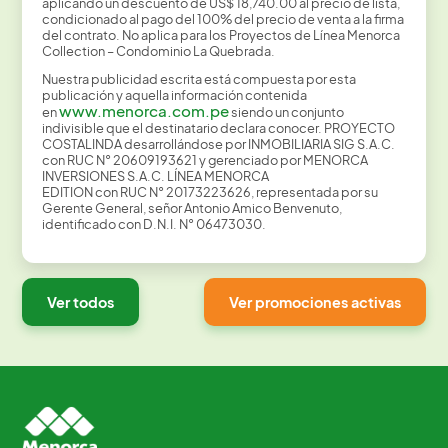
aplicando un descuento de US$ 18,740.00 al precio de lista,
condicionado al pago del 100% del precio de venta a la firma
del contrato. No aplica para los Proyectos de Línea Menorca
Collection – Condominio La Quebrada.
Nuestra publicidad escrita está compuesta por esta
publicación y aquella información contenida
www.menorca.com.pe
en
siendo un conjunto
indivisible que el destinatario declara conocer. PROYECTO
COSTALINDA desarrollándose por INMOBILIARIA SIG S.A.C.
con RUC N° 20609193621 y gerenciado por MENORCA
INVERSIONES S.A.C. LÍNEA MENORCA
EDITION con RUC N° 20173223626, representada por su
Gerente General, señor Antonio Amico Benvenuto,
identificado con D.N.I. N° 06473030.
Ver todos
Ver promociones activas